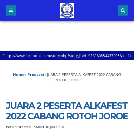
ps://www.facebook.com/story.php?story_fbid=938380854437035&id=1000479538
Home
›
Prestasi
›
JUARA 2 PESERTA ALKAFEST 2022 CABANG
ROTOH JOROE
JUARA 2 PESERTA ALKAFEST
2022 CABANG ROTOH JOROE
Peraih prestasi : SMAN 30 JAKARTA