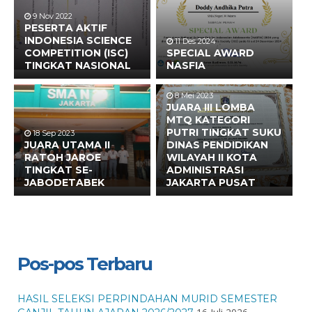
9 Nov 2022
PESERTA AKTIF
INDONESIA SCIENCE
11 Des 2024
COMPETITION (ISC)
SPECIAL AWARD
TINGKAT NASIONAL
NASFIA
8 Mei 2023
JUARA III LOMBA
MTQ KATEGORI
PUTRI TINGKAT SUKU
18 Sep 2023
JUARA UTAMA II
DINAS PENDIDIKAN
RATOH JAROE
WILAYAH II KOTA
TINGKAT SE-
ADMINISTRASI
JABODETABEK
JAKARTA PUSAT
Pos-pos Terbaru
HASIL SELEKSI PERPINDAHAN MURID SEMESTER