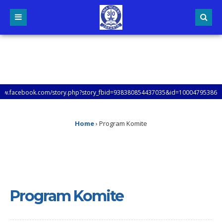
acebook.com/story.php?story_fbid=938380854437035&id=100047953862431&mibe
Home
›
Program Komite
Program Komite