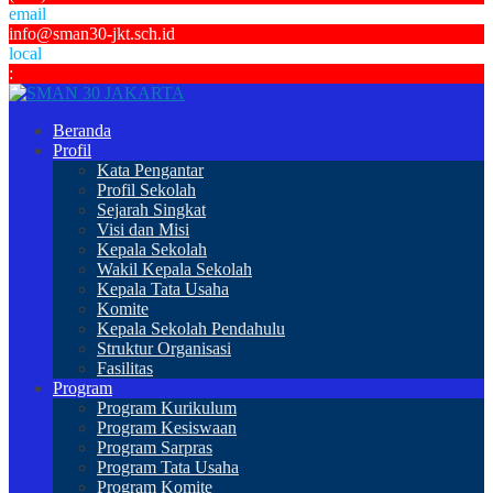
email
info@sman30-jkt.sch.id
local
:
Beranda
Profil
Kata Pengantar
Profil Sekolah
Sejarah Singkat
Visi dan Misi
Kepala Sekolah
Wakil Kepala Sekolah
Kepala Tata Usaha
Komite
Kepala Sekolah Pendahulu
Struktur Organisasi
Fasilitas
Program
Program Kurikulum
Program Kesiswaan
Program Sarpras
Program Tata Usaha
Program Komite