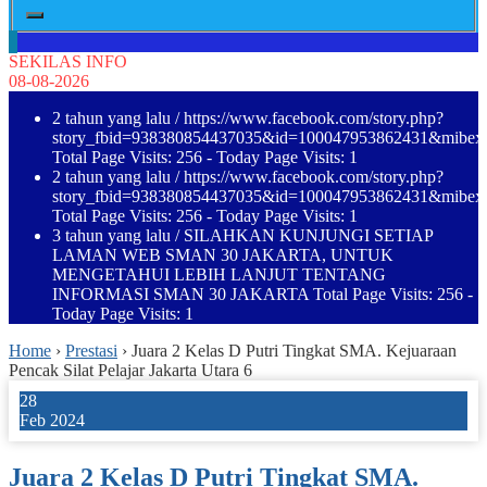
SEKILAS INFO
08-08-2026
2 tahun yang lalu
/ https://www.facebook.com/story.php?
story_fbid=938380854437035&id=100047953862431&mibe
Total Page Visits: 256 - Today Page Visits: 1
2 tahun yang lalu
/ https://www.facebook.com/story.php?
story_fbid=938380854437035&id=100047953862431&mibe
Total Page Visits: 256 - Today Page Visits: 1
3 tahun yang lalu
/ SILAHKAN KUNJUNGI SETIAP
LAMAN WEB SMAN 30 JAKARTA, UNTUK
MENGETAHUI LEBIH LANJUT TENTANG
INFORMASI SMAN 30 JAKARTA Total Page Visits: 256 -
Today Page Visits: 1
Home
›
Prestasi
›
Juara 2 Kelas D Putri Tingkat SMA. Kejuaraan
Pencak Silat Pelajar Jakarta Utara 6
28
Feb 2024
Juara 2 Kelas D Putri Tingkat SMA.