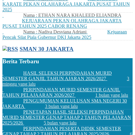
KARATE PEKAN OLAHARAGA JAKARTA PUSAT TAHUN
2025
Nama : ETHAN NARA KHALEED ELIANDRA
KEJUARAAN PEKAN OLAHRAGA JAKARTA
PUSAT TAHUN 2025 CABOR RENANG
Nama : Nadiva Desviana Adriani
Kejuaraan
Pencak Silat Piala Gubernur DKI Jakarta 2025
SMAN 30 JAKARTA
Berita Terbaru
HASIL SELEKSI PERPINDAHAN MURID
SEMESTER GANJIL TAHUN AJARAN 2026/2027
3
minggu yang lalu
PERPINDAHAN MURID SEMESTER GANJIL
TAHUN PELAJAARAN 2026/2027
1 bulan yang lalu
PENGUMUMAN KELULUSAN SMA NEGERI 30
JAKARTA
3 bulan yang lalu
PENETAPAN HASIL SELEKSI PERPINDAHAN
MURID SEMESTER GENAP TAHAP 2 TAHUN PELAJARAN
2025/2026
5 bulan yang lalu
PERPINDAHAN PESERTA DIDIK SEMESTER
GENAP TAHAP 2 TAHUN PELAJARAN 2025/2026
6