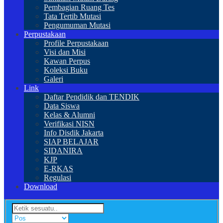
Pembagian Ruang Tes
Tata Tertib Mutasi
Pengumuman Mutasi
Perpustakaan
Profile Perpustakaan
Visi dan Misi
Kawan Perpus
Koleksi Buku
Galeri
Link
Daftar Pendidik dan TENDIK
Data Siswa
Kelas & Alumni
Verifikasi NISN
Info Disdik Jakarta
SIAP BELAJAR
SIDANIRA
KJP
E-RKAS
Regulasi
Download