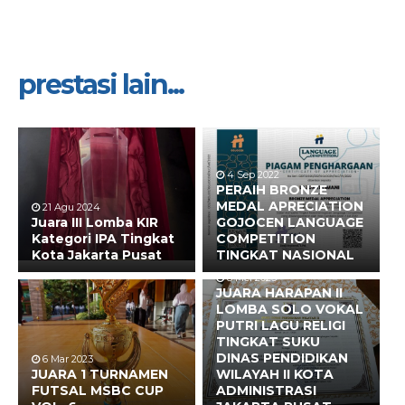
prestasi lain...
4 Sep 2022
PERAIH BRONZE
MEDAL APRECIATION
21 Agu 2024
Juara III Lomba KIR
GOJOCEN LANGUAGE
Kategori IPA Tingkat
COMPETITION
Kota Jakarta Pusat
TINGKAT NASIONAL
8 Mei 2023
JUARA HARAPAN II
LOMBA SOLO VOKAL
PUTRI LAGU RELIGI
TINGKAT SUKU
DINAS PENDIDIKAN
6 Mar 2023
JUARA 1 TURNAMEN
WILAYAH II KOTA
FUTSAL MSBC CUP
ADMINISTRASI