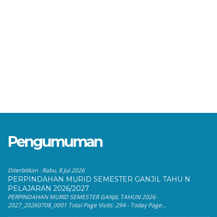
Pengumuman
Diterbitkan :
Rabu, 8 Jul 2026
PERPINDAHAN MURID SEMESTER GANJIL TAHU N
PELAJARAN 2026/2027
PERPINDAHAN MURID SEMESTER GANJIL TAHUN 2026-
2027_20260708_0001 Total Page Visits: 294 - Today Page...