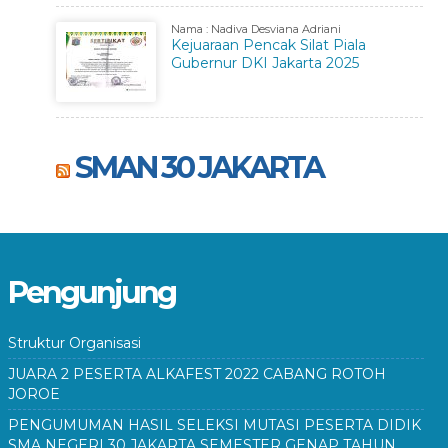
Nama : Nadiva Desviana Adriani
Kejuaraan Pencak Silat Piala
Gubernur DKI Jakarta 2025
SMAN 30 JAKARTA
Pengunjung
Struktur Organisasi
JUARA 2 PESERTA ALKAFEST 2022 CABANG ROTOH
JOROE
PENGUMUMAN HASIL SELEKSI MUTASI PESERTA DIDIK
SMA NEGERI 30 JAKARTA SEMESTER GENAP TAHUN