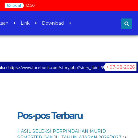
local
12
:
50
kaan
Link
Download
07-08-2026
www.facebook.com/story.php?story_fbid=938380854437035&id=100047953862
Pos-pos Terbaru
HASIL SELEKSI PERPINDAHAN MURID
16
SEMESTER GANJIL TAHUN AJARAN 2026/2027