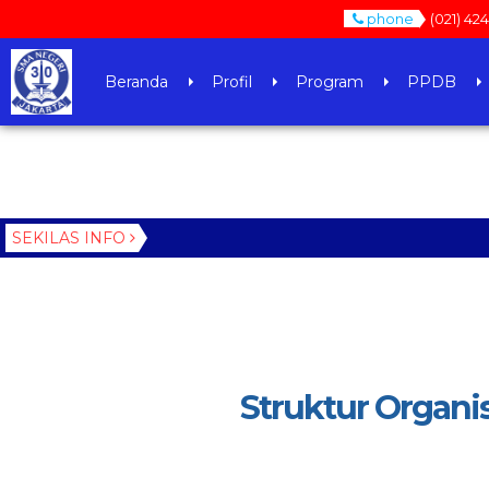
phone
(021) 42
Beranda
Profil
Program
PPDB
SEKILAS INFO
Struktur Organi