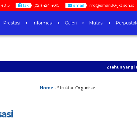
4 4015
fax
(021) 424 4015
email
info@sman30-jkt.sch.id
Prestasi
Informasi
Galeri
Mutasi
Perpusta
2 tahun yang lalu
/ https://
Home
›
Struktur Organisasi
sasi