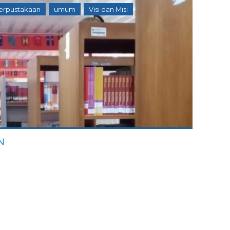
erpustakaan
umum
Visi dan Misi
N