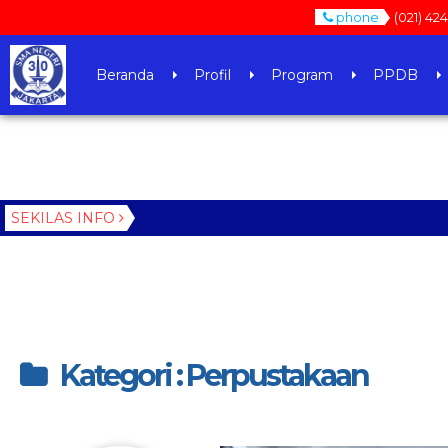
phone
(021) 42
Beranda
Profil
Program
PPDB
SEKILAS INFO
Kategori : Perpustakaan