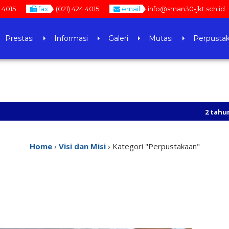
4 4015
fax
(021) 424 4015
email
info@sman30-jkt.sch.id
Prestasi
Informasi
Galeri
Mutasi
Perpusta
2 tahun yang lalu
/
Home
›
Visi dan Misi
›
Kategori "Perpustakaan"