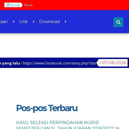
local
16
:
44
kaan
Link
Download
07-08-2026
 https://www.facebook.com/story.php?story_fbid=938380854437035&id
Pos-pos Terbaru
HASIL SELEKSI PERPINDAHAN MURID
16
SEMESTER GANJIL TAHUN AJARAN 2026/2027