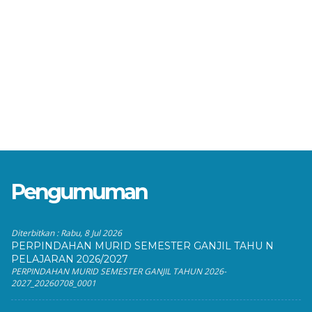
Pengumuman
Diterbitkan :
Rabu, 8 Jul 2026
PERPINDAHAN MURID SEMESTER GANJIL TAHU N
PELAJARAN 2026/2027
PERPINDAHAN MURID SEMESTER GANJIL TAHUN 2026-
2027_20260708_0001