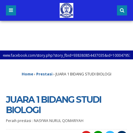
acebook.com/story.php?story_fbid=938380854437035&id=100047953862431&mibe
UNGI SETIAP LAMAN WEB SMAN 30 JAKARTA, UNTUK MENGETAHUI LEBIH LANJUT TEN
Home
›
Prestasi
›
JUARA 1 BIDANG STUDI BIOLOGI
JUARA 1 BIDANG STUDI
BIOLOGI
Peraih prestasi : NASYWA NURUL QOMARIYAH