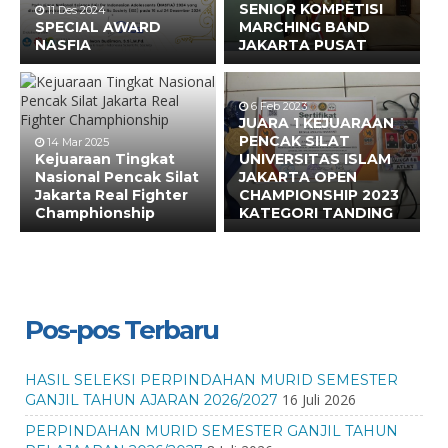
SENIOR KOMPETISI
11 Des 2024
SPECIAL AWARD
MARCHING BAND
NASFIA
JAKARTA PUSAT
6 Feb 2023
JUARA 1 KEJUARAAN
PENCAK SILAT
14 Mar 2025
Kejuaraan Tingkat
UNIVERSITAS ISLAM
Nasional Pencak Silat
JAKARTA OPEN
Jakarta Real Fighter
CHAMPIONSHIP 2023
Champhionship
KATEGORI TANDING
Pos-pos Terbaru
HASIL SELEKSI PERPINDAHAN MURID SEMESTER
16 Juli 2026
GANJIL TAHUN AJARAN 2026/2027
PERPINDAHAN MURID SEMESTER GANJIL TAHUN