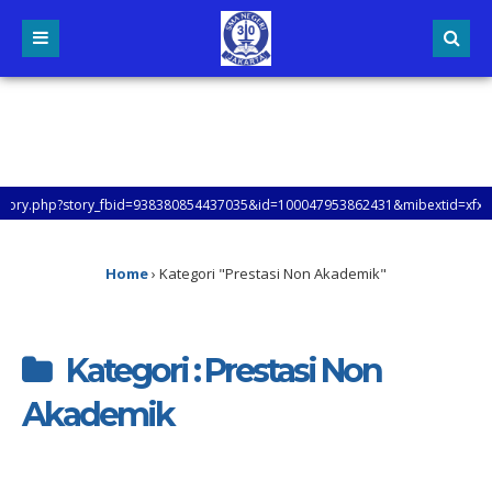
php?story_fbid=938380854437035&id=100047953862431&mibextid=xfxF2i&rd
WEB SMAN 30 JAKARTA, UNTUK MENGETAHUI LEBIH LANJUT TENTANG INFORMAS
Home
›
Kategori "Prestasi Non Akademik"
Kategori : Prestasi Non
Akademik