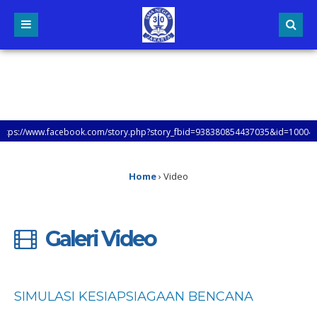
//www.facebook.com/story.php?story_fbid=938380854437035&id=100047953
Home
›
Video
Galeri Video
SIMULASI KESIAPSIAGAAN BENCANA