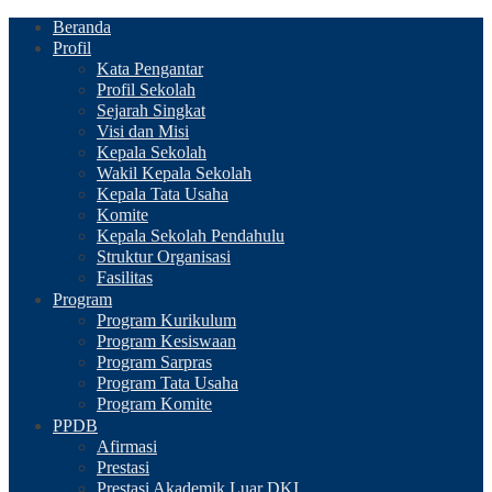
Beranda
Profil
Kata Pengantar
Profil Sekolah
Sejarah Singkat
Visi dan Misi
Kepala Sekolah
Wakil Kepala Sekolah
Kepala Tata Usaha
Komite
Kepala Sekolah Pendahulu
Struktur Organisasi
Fasilitas
Program
Program Kurikulum
Program Kesiswaan
Program Sarpras
Program Tata Usaha
Program Komite
PPDB
Afirmasi
Prestasi
Prestasi Akademik Luar DKI