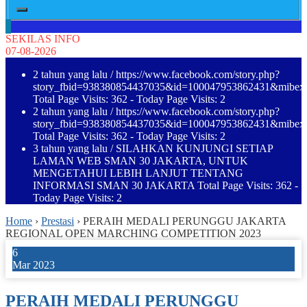
SEKILAS INFO
07-08-2026
2 tahun yang lalu
/ https://www.facebook.com/story.php?
story_fbid=938380854437035&id=100047953862431&mibe
Total Page Visits: 362 - Today Page Visits: 2
2 tahun yang lalu
/ https://www.facebook.com/story.php?
story_fbid=938380854437035&id=100047953862431&mibe
Total Page Visits: 362 - Today Page Visits: 2
3 tahun yang lalu
/ SILAHKAN KUNJUNGI SETIAP
LAMAN WEB SMAN 30 JAKARTA, UNTUK
MENGETAHUI LEBIH LANJUT TENTANG
INFORMASI SMAN 30 JAKARTA Total Page Visits: 362 -
Today Page Visits: 2
Home
›
Prestasi
›
PERAIH MEDALI PERUNGGU JAKARTA
REGIONAL OPEN MARCHING COMPETITION 2023
6
Mar 2023
PERAIH MEDALI PERUNGGU