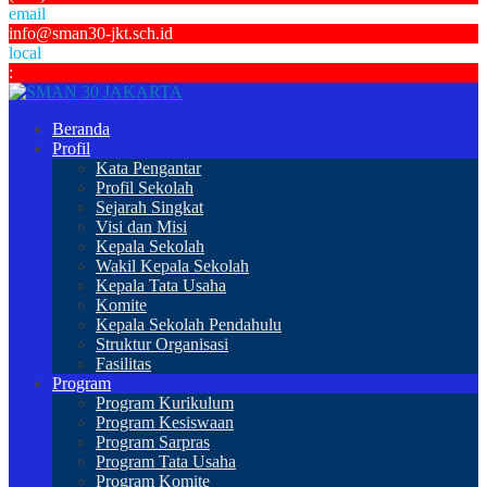
email
info@sman30-jkt.sch.id
local
:
Beranda
Profil
Kata Pengantar
Profil Sekolah
Sejarah Singkat
Visi dan Misi
Kepala Sekolah
Wakil Kepala Sekolah
Kepala Tata Usaha
Komite
Kepala Sekolah Pendahulu
Struktur Organisasi
Fasilitas
Program
Program Kurikulum
Program Kesiswaan
Program Sarpras
Program Tata Usaha
Program Komite