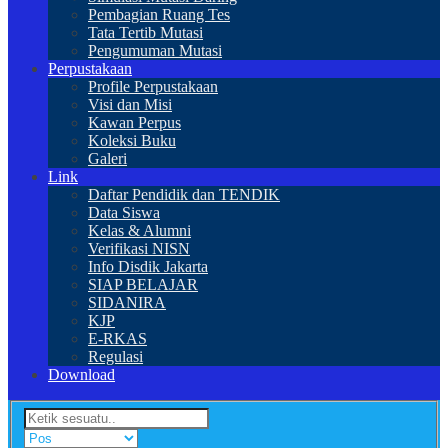
Pembagian Ruang Tes
Tata Tertib Mutasi
Pengumuman Mutasi
Perpustakaan
Profile Perpustakaan
Visi dan Misi
Kawan Perpus
Koleksi Buku
Galeri
Link
Daftar Pendidik dan TENDIK
Data Siswa
Kelas & Alumni
Verifikasi NISN
Info Disdik Jakarta
SIAP BELAJAR
SIDANIRA
KJP
E-RKAS
Regulasi
Download