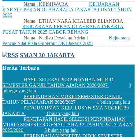
Nama : KEISHWARA
KEJUARAAN
KARATE PEKAN OLAHARAGA JAKARTA PUSAT TAHUN
2025
Nama : ETHAN NARA KHALEED ELIANDRA
KEJUARAAN PEKAN OLAHRAGA JAKARTA
PUSAT TAHUN 2025 CABOR RENANG
Nama : Nadiva Desviana Adriani
Kejuaraan
Pencak Silat Piala Gubernur DKI Jakarta 2025
SMAN 30 JAKARTA
Berita Terbaru
HASIL SELEKSI PERPINDAHAN MURID
SEMESTER GANJIL TAHUN AJARAN 2026/2027
3
minggu yang lalu
PERPINDAHAN MURID SEMESTER GANJIL
TAHUN PELAJAARAN 2026/2027
1 bulan yang lalu
PENGUMUMAN KELULUSAN SMA NEGERI 30
JAKARTA
3 bulan yang lalu
PENETAPAN HASIL SELEKSI PERPINDAHAN
MURID SEMESTER GENAP TAHAP 2 TAHUN PELAJARAN
2025/2026
5 bulan yang lalu
PERPINDAHAN PESERTA DIDIK SEMESTER