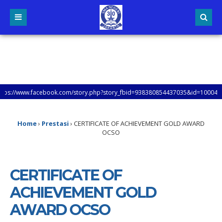
/www.facebook.com/story.php?story_fbid=938380854437035&id=10004795386243
N KUNJUNGI SETIAP LAMAN WEB SMAN 30 JAKARTA, UNTUK MENGETAHUI LEBIH LANJ
Home
›
Prestasi
›
CERTIFICATE OF ACHIEVEMENT GOLD AWARD
OCSO
CERTIFICATE OF
ACHIEVEMENT GOLD
AWARD OCSO