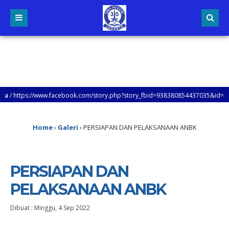
ttps://www.facebook.com/story.php?story_fbid=938380854437035&id=10004795
Home
›
Galeri
›
PERSIAPAN DAN PELAKSANAAN ANBK
PERSIAPAN DAN
PELAKSANAAN ANBK
Dibuat :
Minggu, 4 Sep 2022