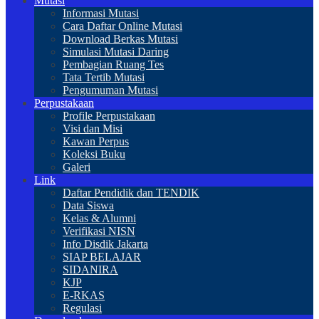
Mutasi
Informasi Mutasi
Cara Daftar Online Mutasi
Download Berkas Mutasi
Simulasi Mutasi Daring
Pembagian Ruang Tes
Tata Tertib Mutasi
Pengumuman Mutasi
Perpustakaan
Profile Perpustakaan
Visi dan Misi
Kawan Perpus
Koleksi Buku
Galeri
Link
Daftar Pendidik dan TENDIK
Data Siswa
Kelas & Alumni
Verifikasi NISN
Info Disdik Jakarta
SIAP BELAJAR
SIDANIRA
KJP
E-RKAS
Regulasi