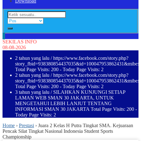
Download
SEKILAS INFO
08-08-2026
2 tahun yang lalu
/ https://www.facebook.com/story.php?
story_fbid=938380854437035&id=100047953862431&mibe
Total Page Visits: 200 - Today Page Visits: 2
2 tahun yang lalu
/ https://www.facebook.com/story.php?
story_fbid=938380854437035&id=100047953862431&mibe
Total Page Visits: 200 - Today Page Visits: 2
3 tahun yang lalu
/ SILAHKAN KUNJUNGI SETIAP
LAMAN WEB SMAN 30 JAKARTA, UNTUK
MENGETAHUI LEBIH LANJUT TENTANG
INFORMASI SMAN 30 JAKARTA Total Page Visits: 200 -
Today Page Visits: 2
Home
›
Prestasi
›
Juara 2 Kelas H Putra Tingkat SMA. Kejuaraan
Pencak Silat Tingkat Nasional Indonesia Student Sports
Championship