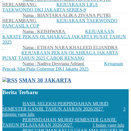
HERLAMBANG
KEJUARAAN LIGA
TAEKWONDO DKI JAKARTA SERIES-9
Nama : BIANTARA ALIKA ZIVANA PUTRI
HERLAMBANG
KEJUARAAN TAEKWONDO
PANCASILA CUP
Nama : KEISHWARA
KEJUARAAN
KARATE PEKAN OLAHARAGA JAKARTA PUSAT TAHUN
2025
Nama : ETHAN NARA KHALEED ELIANDRA
KEJUARAAN PEKAN OLAHRAGA JAKARTA
PUSAT TAHUN 2025 CABOR RENANG
Nama : Nadiva Desviana Adriani
Kejuaraan
Pencak Silat Piala Gubernur DKI Jakarta 2025
SMAN 30 JAKARTA
Berita Terbaru
HASIL SELEKSI PERPINDAHAN MURID
SEMESTER GANJIL TAHUN AJARAN 2026/2027
3
minggu yang lalu
PERPINDAHAN MURID SEMESTER GANJIL
TAHUN PELAJAARAN 2026/2027
1 bulan yang lalu
PENGUMUMAN KELULUSAN SMA NEGERI 30