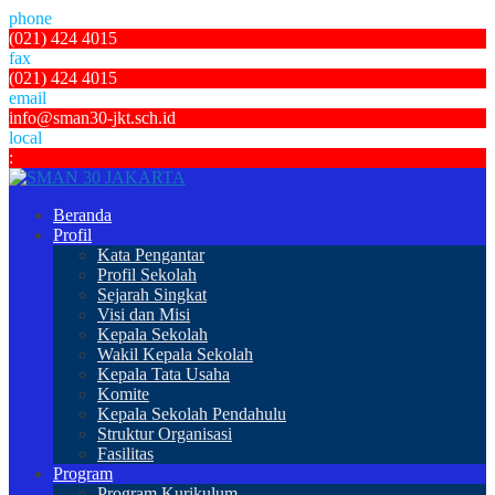
phone
(021) 424 4015
fax
(021) 424 4015
email
info@sman30-jkt.sch.id
local
:
Beranda
Profil
Kata Pengantar
Profil Sekolah
Sejarah Singkat
Visi dan Misi
Kepala Sekolah
Wakil Kepala Sekolah
Kepala Tata Usaha
Komite
Kepala Sekolah Pendahulu
Struktur Organisasi
Fasilitas
Program
Program Kurikulum