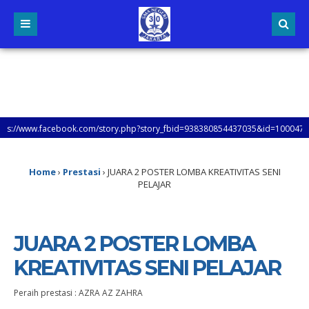
.facebook.com/story.php?story_fbid=938380854437035&id=100047953862431&mi
NJUNGI SETIAP LAMAN WEB SMAN 30 JAKARTA, UNTUK MENGETAHUI LEBIH LANJUT T
Home
›
Prestasi
›
JUARA 2 POSTER LOMBA KREATIVITAS SENI
PELAJAR
JUARA 2 POSTER LOMBA
KREATIVITAS SENI PELAJAR
Peraih prestasi : AZRA AZ ZAHRA