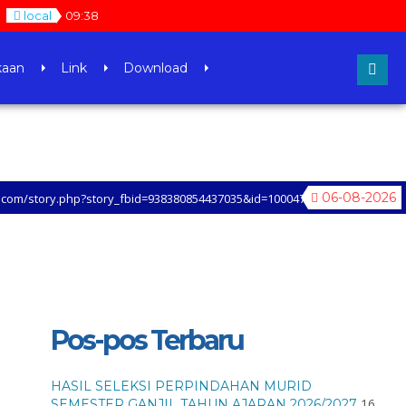
local
09
:
38
kaan
Link
Download
06-08-2026
hp?story_fbid=938380854437035&id=100047953862431&mibextid=xfxF2i&rdid
Pos-pos Terbaru
HASIL SELEKSI PERPINDAHAN MURID
16
SEMESTER GANJIL TAHUN AJARAN 2026/2027