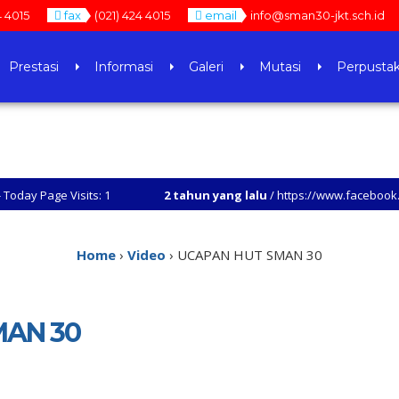
4 4015
fax
(021) 424 4015
email
info@sman30-jkt.sch.id
Prestasi
Informasi
Galeri
Mutasi
Perpusta
isits: 1
2 tahun yang lalu
/ https://www.facebook.com/story.p
Home
›
Video
›
UCAPAN HUT SMAN 30
MAN 30