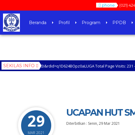
phone
(021) 42
Beranda
Profil
Program
PPDB
SEKILAS INFO
id=xfxF2i&rdid=q1D624BOpz0aLUGA Total Page Visits: 231 - Today Page V
UCAPAN HUT S
29
Diterbitkan :
Senin, 29 Mar 2021
MAR 2021