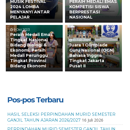
MUSIK FESTIVAL
PERAIH MEDALI EMAS
2024 LOMBA
KOMPETISI SISWA
MENYANYI ANTAR
BERPRESTASI
PELAJAR
NASIONAL
9 Okt 2023
Peraih Medali Emas
Tingkat Nasional
10 Feb 2021
Bidang Biologi &
Juara 1 Olimpiade
Ekonomi, Peraih
Guru Nasional (OGN)
Medali Perunggu
Bahasa Inggris
Tingkat Provinsi
Tingkat Jakarta
Bidang Ekonomi
Pusat II
Pos-pos Terbaru
HASIL SELEKSI PERPINDAHAN MURID SEMESTER
16 Juli 2026
GANJIL TAHUN AJARAN 2026/2027
PERPINDAHAN MURID SEMESTER GANJIL TAHUN