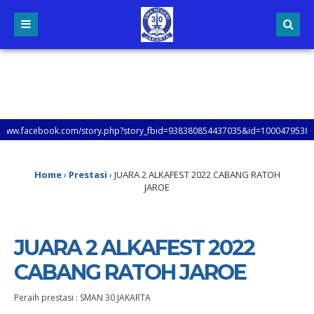
ebook.com/story.php?story_fbid=938380854437035&id=100047953862431&mibext
Home
›
Prestasi
›
JUARA 2 ALKAFEST 2022 CABANG RATOH
JAROE
JUARA 2 ALKAFEST 2022
CABANG RATOH JAROE
Peraih prestasi : SMAN 30 JAKARTA