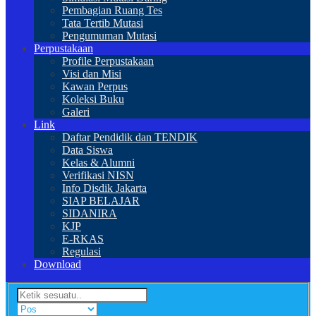
Pembagian Ruang Tes
Tata Tertib Mutasi
Pengumuman Mutasi
Perpustakaan
Profile Perpustakaan
Visi dan Misi
Kawan Perpus
Koleksi Buku
Galeri
Link
Daftar Pendidik dan TENDIK
Data Siswa
Kelas & Alumni
Verifikasi NISN
Info Disdik Jakarta
SIAP BELAJAR
SIDANIRA
KJP
E-RKAS
Regulasi
Download