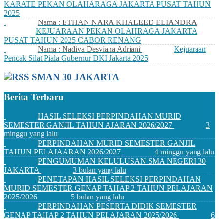
KARATE PEKAN OLAHARAGA JAKARTA PUSAT TAHUN
2025
Nama : ETHAN NARA KHALEED ELIANDRA
KEJUARAAN PEKAN OLAHRAGA JAKARTA
PUSAT TAHUN 2025 CABOR RENANG
Nama : Nadiva Desviana Adriani
Kejuaraan
Pencak Silat Piala Gubernur DKI Jakarta 2025
SMAN 30 JAKARTA
Berita Terbaru
HASIL SELEKSI PERPINDAHAN MURID
SEMESTER GANJIL TAHUN AJARAN 2026/2027
3
minggu yang lalu
PERPINDAHAN MURID SEMESTER GANJIL
TAHUN PELAJAARAN 2026/2027
4 minggu yang lalu
PENGUMUMAN KELULUSAN SMA NEGERI 30
JAKARTA
3 bulan yang lalu
PENETAPAN HASIL SELEKSI PERPINDAHAN
MURID SEMESTER GENAP TAHAP 2 TAHUN PELAJARAN
2025/2026
5 bulan yang lalu
PERPINDAHAN PESERTA DIDIK SEMESTER
GENAP TAHAP 2 TAHUN PELAJARAN 2025/2026
6