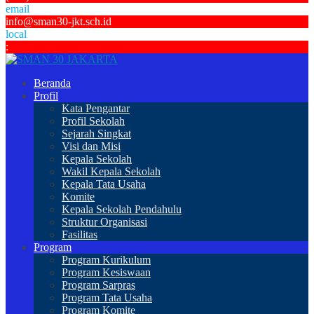
email
info@sman30-jkt.sch.id
local
:
Beranda
Profil
Kata Pengantar
Profil Sekolah
Sejarah Singkat
Visi dan Misi
Kepala Sekolah
Wakil Kepala Sekolah
Kepala Tata Usaha
Komite
Kepala Sekolah Pendahulu
Struktur Organisasi
Fasilitas
Program
Program Kurikulum
Program Kesiswaan
Program Sarpras
Program Tata Usaha
Program Komite