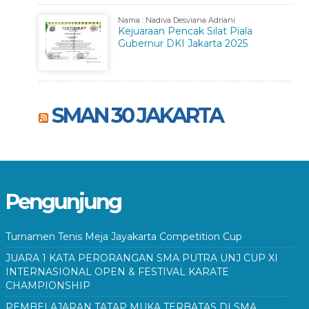
Nama : Nadiva Desviana Adriani
Kejuaraan Pencak Silat Piala
Gubernur DKI Jakarta 2025
SMAN 30 JAKARTA
Pengunjung
Turnamen Tenis Meja Jayakarta Competition Cup
JUARA 1 KATA PERORANGAN SMA PUTRA UNJ CUP XI
INTERNASIONAL OPEN & FESTIVAL KARATE
CHAMPIONSHIP
PEMBELAJARAN TATAP MUKA TERBATAS DI SMA