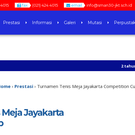
 4015
fax
(021) 424 4015
email
info@sman30-jkt.sch.id
Prestasi
Informasi
Galeri
Mutasi
Perpusta
2 tahun yang la
Home
›
Prestasi
›
Turnamen Tenis Meja Jayakarta Competition C
Meja Jayakarta
p