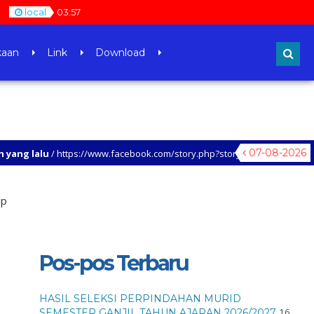
local
03
:
57
kaan
Link
Download
07-08-2026
lu
/ https://www.facebook.com/story.php?story_fbid=938380854437035&id=1
up
Pos-pos Terbaru
HASIL SELEKSI PERPINDAHAN MURID
16
SEMESTER GANJIL TAHUN AJARAN 2026/2027