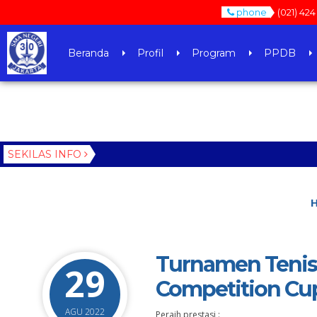
phone
(021) 424
Beranda
Profil
Program
PPDB
SEKILAS INFO
Turnamen Tenis 
29
Competition Cu
AGU 2022
Peraih prestasi :