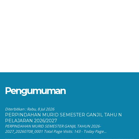
Pengumuman
Diterbitkan :
Rabu, 8 Jul 2026
PERPINDAHAN MURID SEMESTER GANJIL TAHU N
PELAJARAN 2026/2027
PERPINDAHAN MURID SEMESTER GANJIL TAHUN 2026-
2027_20260708_0001 Total Page Visits: 143 - Today Page...