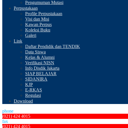
Pengumuman Mutasi
Perpustakaan
Profile Perpustakaan
Visi dan Misi
Kawan Perpus
Koleksi Buku
Galeri
Link
Daftar Pendidik dan TENDIK
Data Siswa
Kelas & Alumni
Verifikasi NISN
Info Disdik Jakarta
SIAP BELAJAR
SIDANIRA
KJP
E-RKAS
Regulasi
Download
phone
(021) 424 4015
fax
(021) 424 4015