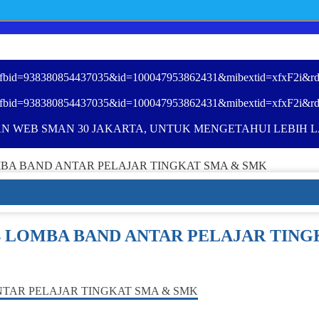
ory_fbid=938380854437035&id=100047953862431&mibextid=xfxF2i&rd
ory_fbid=938380854437035&id=100047953862431&mibextid=xfxF2i&rd
N WEB SMAN 30 JAKARTA, UNTUK MENGETAHUI LEBIH LA
OMBA BAND ANTAR PELAJAR TINGKAT SMA & SMK
24 LOMBA BAND ANTAR PELAJAR TIN