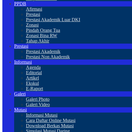
PPDB
Afirmasi
Prestasi
Prestasi Akademik Luar DKI
Zonasi
Pindah Orang Tua
Zonasi Bina RW
Tahap Akhir
Prestasi
Prestasi Akademik
Prestasi Non Akademik
Informasi
Agenda
Editorial
Artikel
Ekskul
E-Raport
Galeri
Galeri Photo
Galeri Video
Mutasi
Informasi Mutasi
Cara Daftar Online Mutasi
Download Berkas Mutasi
Simulasi Mutasi Daring