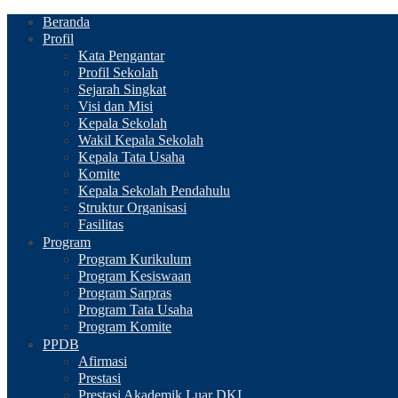
Beranda
Profil
Kata Pengantar
Profil Sekolah
Sejarah Singkat
Visi dan Misi
Kepala Sekolah
Wakil Kepala Sekolah
Kepala Tata Usaha
Komite
Kepala Sekolah Pendahulu
Struktur Organisasi
Fasilitas
Program
Program Kurikulum
Program Kesiswaan
Program Sarpras
Program Tata Usaha
Program Komite
PPDB
Afirmasi
Prestasi
Prestasi Akademik Luar DKI