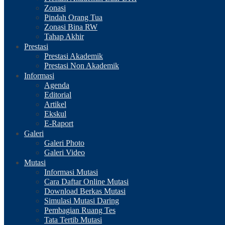
Zonasi
Pindah Orang Tua
Zonasi Bina RW
Tahap Akhir
Prestasi
Prestasi Akademik
Prestasi Non Akademik
Informasi
Agenda
Editorial
Artikel
Ekskul
E-Raport
Galeri
Galeri Photo
Galeri Video
Mutasi
Informasi Mutasi
Cara Daftar Online Mutasi
Download Berkas Mutasi
Simulasi Mutasi Daring
Pembagian Ruang Tes
Tata Tertib Mutasi