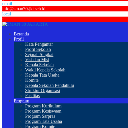
email
info@sman30-jkt.sch.id
local
:
Beranda
Profil
Kata Pengantar
Profil Sekolah
Sejarah Singkat
Visi dan Misi
Kepala Sekolah
Wakil Kepala Sekolah
Kepala Tata Usaha
Komite
Kepala Sekolah Pendahulu
Struktur Organisasi
Fasilitas
Program
Program Kurikulum
Program Kesiswaan
Program Sarpras
Program Tata Usaha
Program Komite