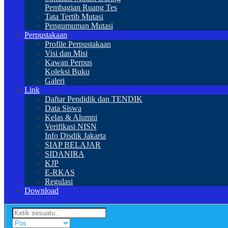
Pembagian Ruang Tes
Tata Tertib Mutasi
Pengumuman Mutasi
Perpustakaan
Profile Perpustakaan
Visi dan Misi
Kawan Perpus
Koleksi Buku
Galeri
Link
Daftar Pendidik dan TENDIK
Data Siswa
Kelas & Alumni
Verifikasi NISN
Info Disdik Jakarta
SIAP BELAJAR
SIDANIRA
KJP
E-RKAS
Regulasi
Download