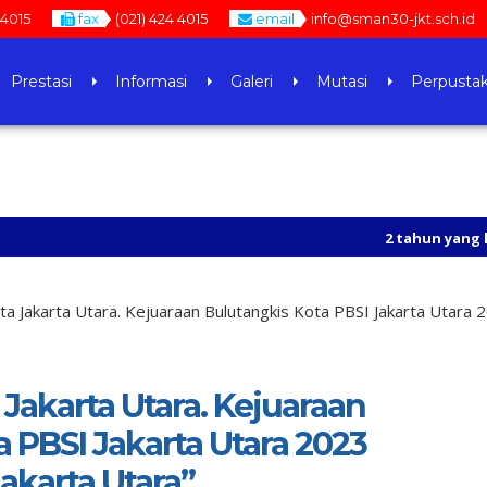
 4015
fax
(021) 424 4015
email
info@sman30-jkt.sch.id
Prestasi
Informasi
Galeri
Mutasi
Perpusta
2 tahun yang lalu
/ https://www
3 tahun yang lalu
/ SILAHKAN KU
ota Jakarta Utara. Kejuaraan Bulutangkis Kota PBSI Jakarta Utara 2
 Jakarta Utara. Kejuaraan
 PBSI Jakarta Utara 2023
Jakarta Utara”