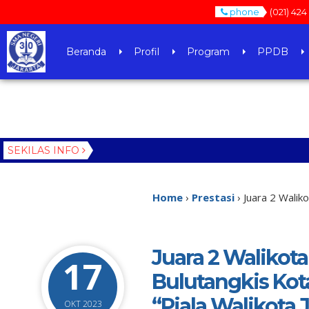
phone
(021) 424
Beranda
Profil
Program
PPDB
SEKILAS INFO
Home
›
Prestasi
›
Juara 2 Walik
Juara 2 Walikota
17
Bulutangkis Kota
“Piala Walikota 
OKT 2023