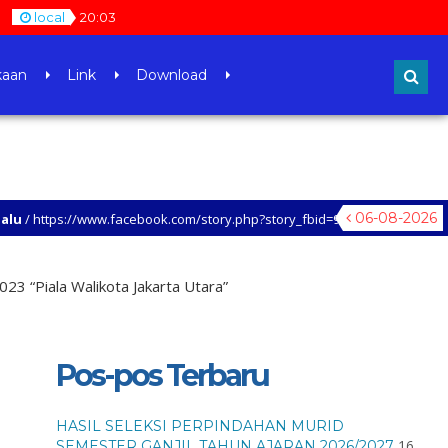
local
20
:
03
kaan
Link
Download
06-08-2026
.facebook.com/story.php?story_fbid=938380854437035&id=100047953862431
NJUNGI SETIAP LAMAN WEB SMAN 30 JAKARTA, UNTUK MENGETAHUI LEBIH LANJ
023 “Piala Walikota Jakarta Utara”
Pos-pos Terbaru
HASIL SELEKSI PERPINDAHAN MURID
16
SEMESTER GANJIL TAHUN AJARAN 2026/2027