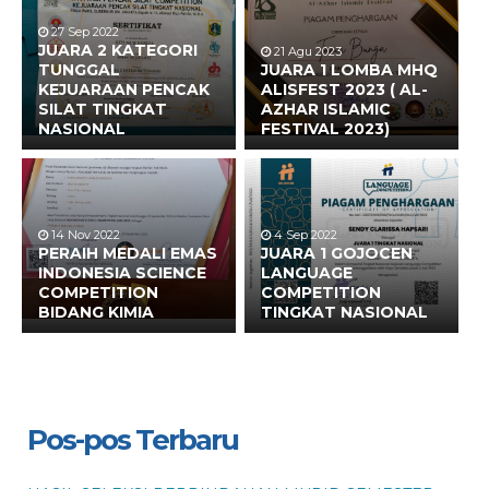
27 Sep 2022
JUARA 2 KATEGORI
21 Agu 2023
TUNGGAL
JUARA 1 LOMBA MHQ
KEJUARAAN PENCAK
ALISFEST 2023 ( AL-
SILAT TINGKAT
AZHAR ISLAMIC
NASIONAL
FESTIVAL 2023)
14 Nov 2022
4 Sep 2022
PERAIH MEDALI EMAS
JUARA 1 GOJOCEN
INDONESIA SCIENCE
LANGUAGE
COMPETITION
COMPETITION
BIDANG KIMIA
TINGKAT NASIONAL
Pos-pos Terbaru