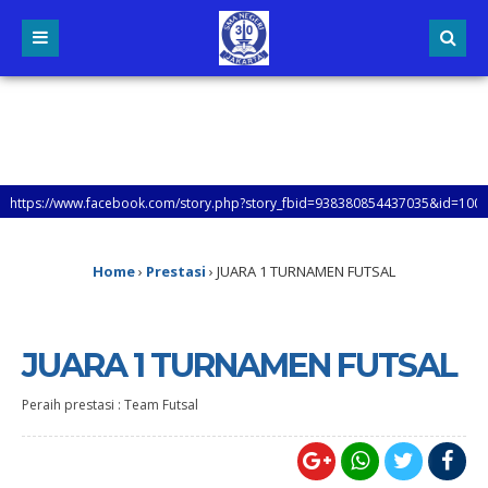
://www.facebook.com/story.php?story_fbid=938380854437035&id=100047953862
Home
›
Prestasi
›
JUARA 1 TURNAMEN FUTSAL
JUARA 1 TURNAMEN FUTSAL
Peraih prestasi : Team Futsal