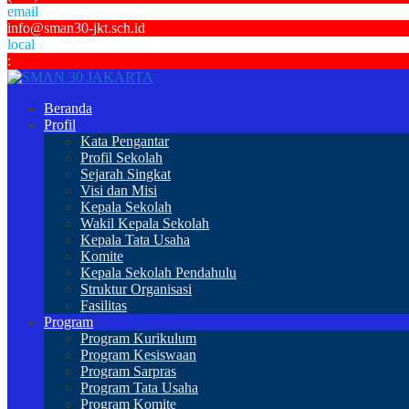
email
info@sman30-jkt.sch.id
local
:
Beranda
Profil
Kata Pengantar
Profil Sekolah
Sejarah Singkat
Visi dan Misi
Kepala Sekolah
Wakil Kepala Sekolah
Kepala Tata Usaha
Komite
Kepala Sekolah Pendahulu
Struktur Organisasi
Fasilitas
Program
Program Kurikulum
Program Kesiswaan
Program Sarpras
Program Tata Usaha
Program Komite