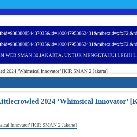
ory_fbid=938380854437035&id=100047953862431&mibextid=xfxF2i&rd
ory_fbid=938380854437035&id=100047953862431&mibextid=xfxF2i&rd
N WEB SMAN 30 JAKARTA, UNTUK MENGETAHUI LEBIH LA
wled 2024 ‘Whimsical Innovator’ [KIR SMAN 2 Jakarta]
Littlecrowled 2024 ‘Whimsical Innovator’ 