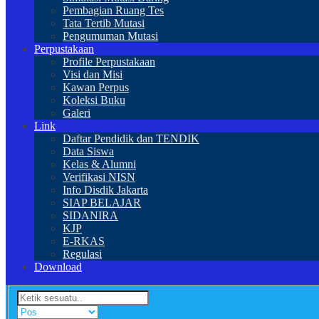
Pembagian Ruang Tes
Tata Tertib Mutasi
Pengumuman Mutasi
Perpustakaan
Profile Perpustakaan
Visi dan Misi
Kawan Perpus
Koleksi Buku
Galeri
Link
Daftar Pendidik dan TENDIK
Data Siswa
Kelas & Alumni
Verifikasi NISN
Info Disdik Jakarta
SIAP BELAJAR
SIDANIRA
KJP
E-RKAS
Regulasi
Download