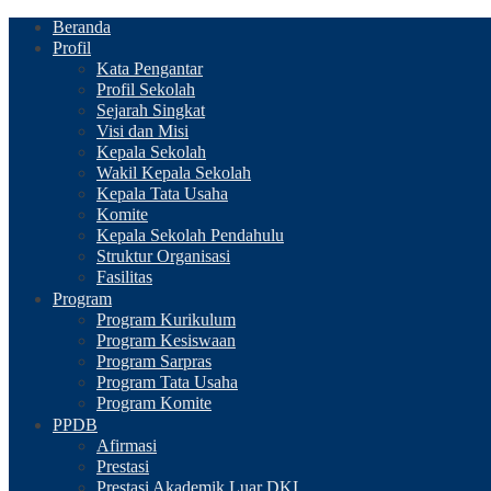
Beranda
Profil
Kata Pengantar
Profil Sekolah
Sejarah Singkat
Visi dan Misi
Kepala Sekolah
Wakil Kepala Sekolah
Kepala Tata Usaha
Komite
Kepala Sekolah Pendahulu
Struktur Organisasi
Fasilitas
Program
Program Kurikulum
Program Kesiswaan
Program Sarpras
Program Tata Usaha
Program Komite
PPDB
Afirmasi
Prestasi
Prestasi Akademik Luar DKI