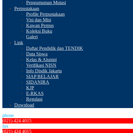
Pengumuman Mutasi
Perpustakaan
Profile Perpustakaan
Visi dan Misi
Kawan Perpus
Koleksi Buku
Galeri
Link
Daftar Pendidik dan TENDIK
Data Siswa
Kelas & Alumni
Verifikasi NISN
Info Disdik Jakarta
SIAP BELAJAR
SIDANIRA
KJP
E-RKAS
Regulasi
Download
phone
(021) 424 4015
fax
(021) 424 4015