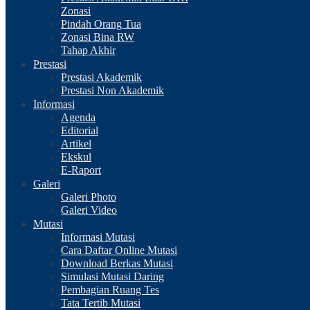
Zonasi
Pindah Orang Tua
Zonasi Bina RW
Tahap Akhir
Prestasi
Prestasi Akademik
Prestasi Non Akademik
Informasi
Agenda
Editorial
Artikel
Ekskul
E-Raport
Galeri
Galeri Photo
Galeri Video
Mutasi
Informasi Mutasi
Cara Daftar Online Mutasi
Download Berkas Mutasi
Simulasi Mutasi Daring
Pembagian Ruang Tes
Tata Tertib Mutasi