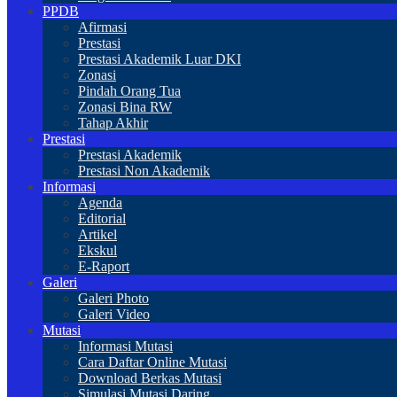
PPDB
Afirmasi
Prestasi
Prestasi Akademik Luar DKI
Zonasi
Pindah Orang Tua
Zonasi Bina RW
Tahap Akhir
Prestasi
Prestasi Akademik
Prestasi Non Akademik
Informasi
Agenda
Editorial
Artikel
Ekskul
E-Raport
Galeri
Galeri Photo
Galeri Video
Mutasi
Informasi Mutasi
Cara Daftar Online Mutasi
Download Berkas Mutasi
Simulasi Mutasi Daring