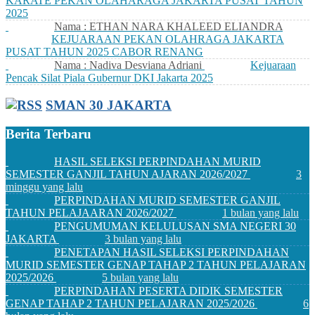
KARATE PEKAN OLAHARAGA JAKARTA PUSAT TAHUN
2025
Nama : ETHAN NARA KHALEED ELIANDRA
KEJUARAAN PEKAN OLAHRAGA JAKARTA
PUSAT TAHUN 2025 CABOR RENANG
Nama : Nadiva Desviana Adriani
Kejuaraan
Pencak Silat Piala Gubernur DKI Jakarta 2025
SMAN 30 JAKARTA
Berita Terbaru
HASIL SELEKSI PERPINDAHAN MURID
SEMESTER GANJIL TAHUN AJARAN 2026/2027
3
minggu yang lalu
PERPINDAHAN MURID SEMESTER GANJIL
TAHUN PELAJAARAN 2026/2027
1 bulan yang lalu
PENGUMUMAN KELULUSAN SMA NEGERI 30
JAKARTA
3 bulan yang lalu
PENETAPAN HASIL SELEKSI PERPINDAHAN
MURID SEMESTER GENAP TAHAP 2 TAHUN PELAJARAN
2025/2026
5 bulan yang lalu
PERPINDAHAN PESERTA DIDIK SEMESTER
GENAP TAHAP 2 TAHUN PELAJARAN 2025/2026
6