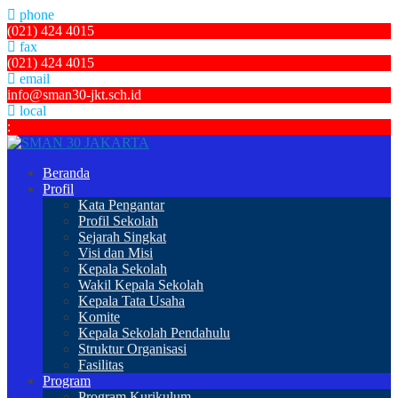
phone
(021) 424 4015
fax
(021) 424 4015
email
info@sman30-jkt.sch.id
local
:
Beranda
Profil
Kata Pengantar
Profil Sekolah
Sejarah Singkat
Visi dan Misi
Kepala Sekolah
Wakil Kepala Sekolah
Kepala Tata Usaha
Komite
Kepala Sekolah Pendahulu
Struktur Organisasi
Fasilitas
Program
Program Kurikulum