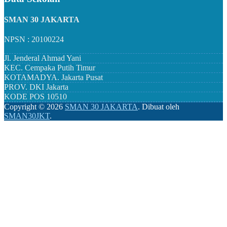
SMAN 30 JAKARTA
NPSN : 20100224
Jl. Jenderal Ahmad Yani
KEC.
Cempaka Putih Timur
KOTAMADYA.
Jakarta Pusat
PROV.
DKI Jakarta
KODE POS
10510
Copyright ©
2026
SMAN 30 JAKARTA
.
Dibuat oleh
SMAN30JKT
.