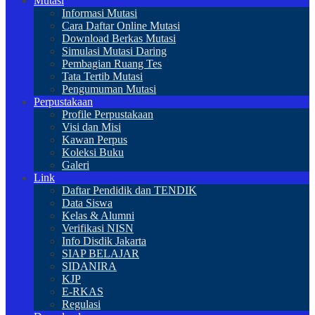
Mutasi
Informasi Mutasi
Cara Daftar Online Mutasi
Download Berkas Mutasi
Simulasi Mutasi Daring
Pembagian Ruang Tes
Tata Tertib Mutasi
Pengumuman Mutasi
Perpustakaan
Profile Perpustakaan
Visi dan Misi
Kawan Perpus
Koleksi Buku
Galeri
Link
Daftar Pendidik dan TENDIK
Data Siswa
Kelas & Alumni
Verifikasi NISN
Info Disdik Jakarta
SIAP BELAJAR
SIDANIRA
KJP
E-RKAS
Regulasi