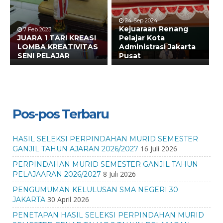
24 Sep 2024
Kejuaraan Renang
7 Feb 2023
JUARA 1 TARI KREASI
Pelajar Kota
LOMBA KREATIVITAS
Administrasi Jakarta
SENI PELAJAR
Pusat
Pos-pos Terbaru
HASIL SELEKSI PERPINDAHAN MURID SEMESTER
16 Juli 2026
GANJIL TAHUN AJARAN 2026/2027
PERPINDAHAN MURID SEMESTER GANJIL TAHUN
8 Juli 2026
PELAJAARAN 2026/2027
PENGUMUMAN KELULUSAN SMA NEGERI 30
30 April 2026
JAKARTA
PENETAPAN HASIL SELEKSI PERPINDAHAN MURID