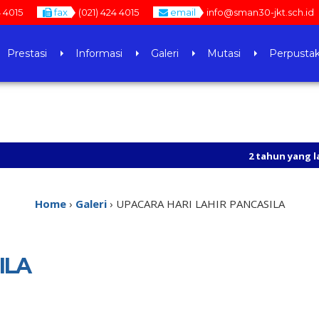
4 4015
fax
(021) 424 4015
email
info@sman30-jkt.sch.id
Prestasi
Informasi
Galeri
Mutasi
Perpusta
2 tahun yang lalu
/ https:
3 tahun yang lalu
/ SILAHK
Home
›
Galeri
›
UPACARA HARI LAHIR PANCASILA
ILA