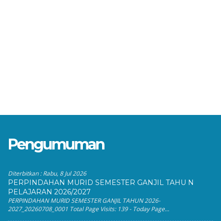
Pengumuman
Diterbitkan :
Rabu, 8 Jul 2026
PERPINDAHAN MURID SEMESTER GANJIL TAHU N
PELAJARAN 2026/2027
PERPINDAHAN MURID SEMESTER GANJIL TAHUN 2026-
2027_20260708_0001 Total Page Visits: 139 - Today Page...