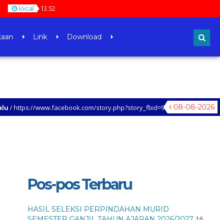
local
13
:
52
kaan
Link
Download
08-08-2026
//www.facebook.com/story.php?story_fbid=938380854437035&id=1000479538
AN KUNJUNGI SETIAP LAMAN WEB SMAN 30 JAKARTA, UNTUK MENGETAHUI LEBIH
Pos-pos Terbaru
HASIL SELEKSI PERPINDAHAN MURID
16
SEMESTER GANJIL TAHUN AJARAN 2026/2027