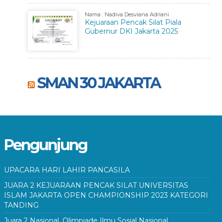
Nama : Nadiva Desviana Adriani
Kejuaraan Pencak Silat Piala
Gubernur DKI Jakarta 2025
SMAN 30 JAKARTA
Pengunjung
UPACARA HARI LAHIR PANCASILA
JUARA 2 KEJUARAAN PENCAK SILAT UNIVERSITAS
ISLAM JAKARTA OPEN CHAMPIONSHIP 2023 KATEGORI
TANDING
Juara 2 Nasional. Olimpiade Ilmu Sosial Nasional