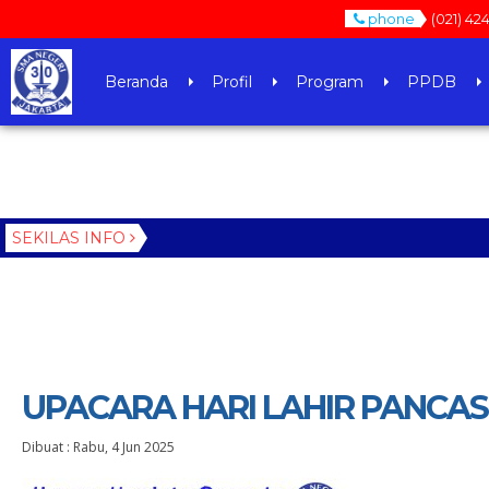
phone
(021) 42
Beranda
Profil
Program
PPDB
SEKILAS INFO
UPACARA HARI LAHIR PANCAS
Dibuat :
Rabu, 4 Jun 2025