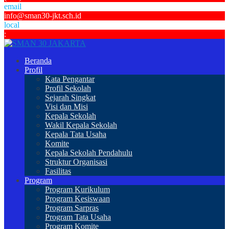
email
info@sman30-jkt.sch.id
local
:
Beranda
Profil
Kata Pengantar
Profil Sekolah
Sejarah Singkat
Visi dan Misi
Kepala Sekolah
Wakil Kepala Sekolah
Kepala Tata Usaha
Komite
Kepala Sekolah Pendahulu
Struktur Organisasi
Fasilitas
Program
Program Kurikulum
Program Kesiswaan
Program Sarpras
Program Tata Usaha
Program Komite