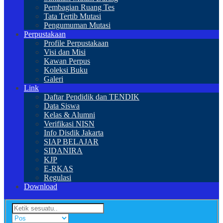
Pembagian Ruang Tes
Tata Tertib Mutasi
Pengumuman Mutasi
Perpustakaan
Profile Perpustakaan
Visi dan Misi
Kawan Perpus
Koleksi Buku
Galeri
Link
Daftar Pendidik dan TENDIK
Data Siswa
Kelas & Alumni
Verifikasi NISN
Info Disdik Jakarta
SIAP BELAJAR
SIDANIRA
KJP
E-RKAS
Regulasi
Download