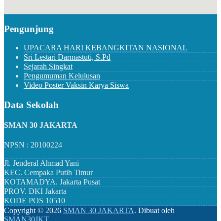
Pengunjung
UPACARA HARI KEBANGKITAN NASIONAL
Sri Lestari Darmastuti, S.Pd
Sejarah Singkat
Pengumuman Kelulusan
Video Poster Vaksin Karya Siswa
Data Sekolah
SMAN 30 JAKARTA
NPSN : 20100224
Jl. Jenderal Ahmad Yani
KEC.
Cempaka Putih Timur
KOTAMADYA.
Jakarta Pusat
PROV.
DKI Jakarta
KODE POS
10510
Copyright ©
2026
SMAN 30 JAKARTA
.
Dibuat oleh
SMAN30JKT
.