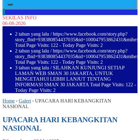
SEKILAS INFO
06-08-2026
2 tahun yang lalu
/ https://www.facebook.com/story.php?
story_fbid=938380854437035&id=100047953862431&mibe
Total Page Visits: 122 - Today Page Visits: 2
2 tahun yang lalu
/ https://www.facebook.com/story.php?
story_fbid=938380854437035&id=100047953862431&mibe
Total Page Visits: 122 - Today Page Visits: 2
3 tahun yang lalu
/ SILAHKAN KUNJUNGI SETIAP
LAMAN WEB SMAN 30 JAKARTA, UNTUK
MENGETAHUI LEBIH LANJUT TENTANG
INFORMASI SMAN 30 JAKARTA Total Page Visits: 122 -
Today Page Visits: 2
Home
›
Galeri
›
UPACARA HARI KEBANGKITAN
NASIONAL
UPACARA HARI KEBANGKITAN
NASIONAL