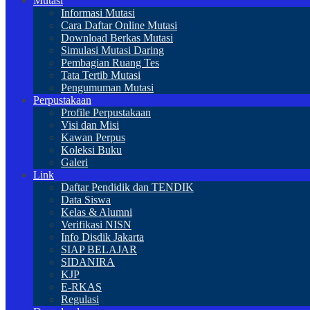
Mutasi
Informasi Mutasi
Cara Daftar Online Mutasi
Download Berkas Mutasi
Simulasi Mutasi Daring
Pembagian Ruang Tes
Tata Tertib Mutasi
Pengumuman Mutasi
Perpustakaan
Profile Perpustakaan
Visi dan Misi
Kawan Perpus
Koleksi Buku
Galeri
Link
Daftar Pendidik dan TENDIK
Data Siswa
Kelas & Alumni
Verifikasi NISN
Info Disdik Jakarta
SIAP BELAJAR
SIDANIRA
KJP
E-RKAS
Regulasi