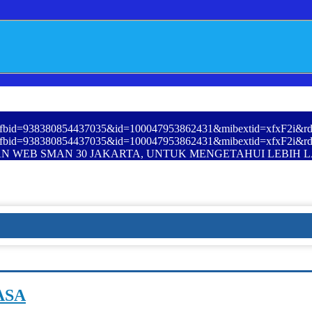
tory_fbid=938380854437035&id=100047953862431&mibextid=xfxF2
tory_fbid=938380854437035&id=100047953862431&mibextid=xfxF2
AN WEB SMAN 30 JAKARTA, UNTUK MENGETAHUI LEBIH 
ASA