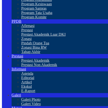
Program Kesiswaan
Program Sarpras
Program Tata Usaha
Program Komite
PPDB
Afirmasi
Prestasi
Prestasi Akademik Luar DKI
Zonasi
Pindah Orang Tua
Zonasi Bina RW
Tahap Akhir
Prestasi
Prestasi Akademik
Prestasi Non Akademik
Informasi
Agenda
Editorial
Artikel
Ekskul
E-Raport
Galeri
Galeri Photo
Galeri Video