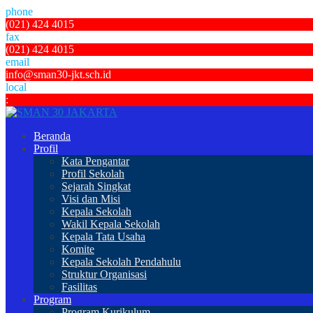
phone
(021) 424 4015
fax
(021) 424 4015
email
info@sman30-jkt.sch.id
local
:
Beranda
Profil
Kata Pengantar
Profil Sekolah
Sejarah Singkat
Visi dan Misi
Kepala Sekolah
Wakil Kepala Sekolah
Kepala Tata Usaha
Komite
Kepala Sekolah Pendahulu
Struktur Organisasi
Fasilitas
Program
Program Kurikulum