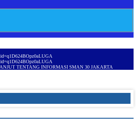
i&rdid=q1D624BOpz0aLUGA
i&rdid=q1D624BOpz0aLUGA
LANJUT TENTANG INFORMASI SMAN 30 JAKARTA