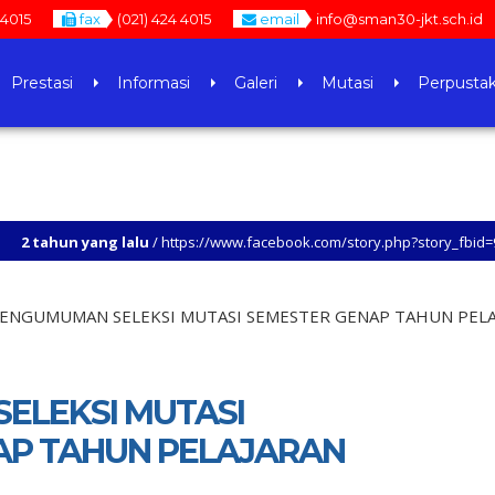
 4015
fax
(021) 424 4015
email
info@sman30-jkt.sch.id
Prestasi
Informasi
Galeri
Mutasi
Perpusta
ang lalu
/ https://www.facebook.com/story.php?story_fbid=9383808544370
ang lalu
/ SILAHKAN KUNJUNGI SETIAP LAMAN WEB SMAN 30 JAKARTA, UNTUK 
ENGUMUMAN SELEKSI MUTASI SEMESTER GENAP TAHUN PELA
ELEKSI MUTASI
AP TAHUN PELAJARAN