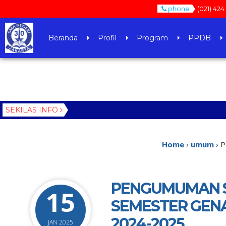
phone
(021) 424
Beranda
Profil
Program
PPDB
SEKILAS INFO
2 tahun y
3 tahun y
Home
›
umum
›
P
PENGUMUMAN S
15
SEMESTER GEN
2024-2025
JAN 2025