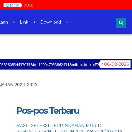
local
08
:
39
kaan
Link
Download
08-08-2026
35&id=100047953862431&mibextid=xfxF2i&rdid=q1D624BOpz0aLUGA Total Pag
MENGETAHUI LEBIH LANJUT TENTANG INFORMASI SMAN 30 JAKARTA Total Page 
JARAN 2024-2025
Pos-pos Terbaru
HASIL SELEKSI PERPINDAHAN MURID
16
SEMESTER GANJIL TAHUN AJARAN 2026/2027