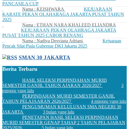
PANCASILA CUP
Nama : KEISHWARA
KEJUARAAN
KARATE PEKAN OLAHARAGA JAKARTA PUSAT TAHUN
2025
Nama : ETHAN NARA KHALEED ELIANDRA
KEJUARAAN PEKAN OLAHRAGA JAKARTA
PUSAT TAHUN 2025 CABOR RENANG
Nama : Nadiva Desviana Adriani
Kejuaraan
Pencak Silat Piala Gubernur DKI Jakarta 2025
SMAN 30 JAKARTA
Berita Terbaru
HASIL SELEKSI PERPINDAHAN MURID
SEMESTER GANJIL TAHUN AJARAN 2026/2027
3
minggu yang lalu
PERPINDAHAN MURID SEMESTER GANJIL
TAHUN PELAJAARAN 2026/2027
4 minggu yang lalu
PENGUMUMAN KELULUSAN SMA NEGERI 30
JAKARTA
3 bulan yang lalu
PENETAPAN HASIL SELEKSI PERPINDAHAN
MURID SEMESTER GENAP TAHAP 2 TAHUN PELAJARAN
2025/2026
5 bulan yang lalu