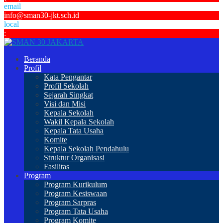
email
info@sman30-jkt.sch.id
local
:
Beranda
Profil
Kata Pengantar
Profil Sekolah
Sejarah Singkat
Visi dan Misi
Kepala Sekolah
Wakil Kepala Sekolah
Kepala Tata Usaha
Komite
Kepala Sekolah Pendahulu
Struktur Organisasi
Fasilitas
Program
Program Kurikulum
Program Kesiswaan
Program Sarpras
Program Tata Usaha
Program Komite