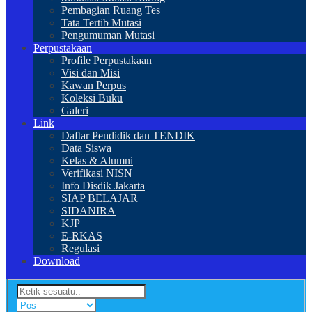
Pembagian Ruang Tes
Tata Tertib Mutasi
Pengumuman Mutasi
Perpustakaan
Profile Perpustakaan
Visi dan Misi
Kawan Perpus
Koleksi Buku
Galeri
Link
Daftar Pendidik dan TENDIK
Data Siswa
Kelas & Alumni
Verifikasi NISN
Info Disdik Jakarta
SIAP BELAJAR
SIDANIRA
KJP
E-RKAS
Regulasi
Download