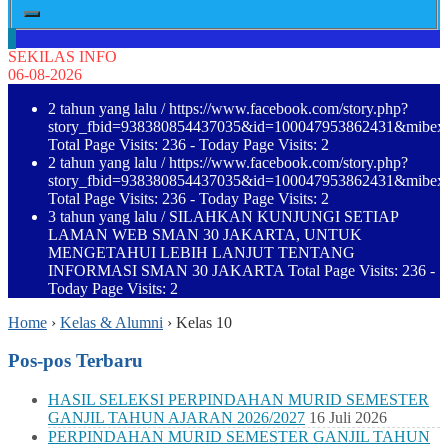
SEKILAS INFO
06-08-2026
2 tahun yang lalu
/ https://www.facebook.com/story.php?
story_fbid=938380854437035&id=100047953862431&mibe
Total Page Visits: 236 - Today Page Visits: 2
2 tahun yang lalu
/ https://www.facebook.com/story.php?
story_fbid=938380854437035&id=100047953862431&mibe
Total Page Visits: 236 - Today Page Visits: 2
3 tahun yang lalu
/ SILAHKAN KUNJUNGI SETIAP
LAMAN WEB SMAN 30 JAKARTA, UNTUK
MENGETAHUI LEBIH LANJUT TENTANG
INFORMASI SMAN 30 JAKARTA Total Page Visits: 236 -
Today Page Visits: 2
Home
›
Kelas & Alumni
›
Kelas 10
Pos-pos Terbaru
HASIL SELEKSI PERPINDAHAN MURID SEMESTER
GANJIL TAHUN AJARAN 2026/2027
16 Juli 2026
PERPINDAHAN MURID SEMESTER GANJIL TAHUN