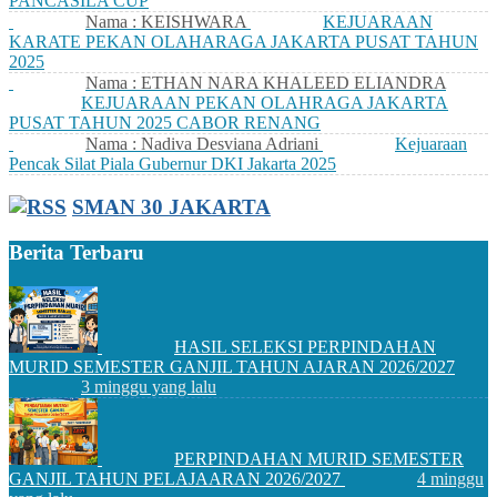
PANCASILA CUP
Nama : KEISHWARA
KEJUARAAN
KARATE PEKAN OLAHARAGA JAKARTA PUSAT TAHUN
2025
Nama : ETHAN NARA KHALEED ELIANDRA
KEJUARAAN PEKAN OLAHRAGA JAKARTA
PUSAT TAHUN 2025 CABOR RENANG
Nama : Nadiva Desviana Adriani
Kejuaraan
Pencak Silat Piala Gubernur DKI Jakarta 2025
SMAN 30 JAKARTA
Berita Terbaru
HASIL SELEKSI PERPINDAHAN
MURID SEMESTER GANJIL TAHUN AJARAN 2026/2027
3 minggu yang lalu
PERPINDAHAN MURID SEMESTER
GANJIL TAHUN PELAJAARAN 2026/2027
4 minggu