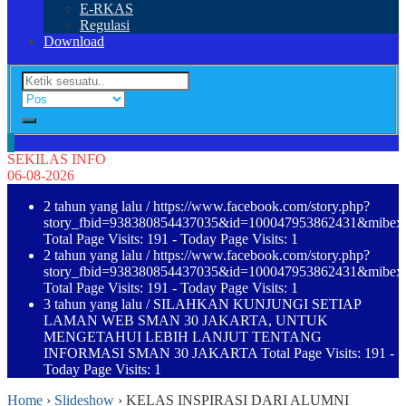
E-RKAS
Regulasi
Download
SEKILAS INFO
06-08-2026
2 tahun yang lalu
/ https://www.facebook.com/story.php?
story_fbid=938380854437035&id=100047953862431&mibe
Total Page Visits: 191 - Today Page Visits: 1
2 tahun yang lalu
/ https://www.facebook.com/story.php?
story_fbid=938380854437035&id=100047953862431&mibe
Total Page Visits: 191 - Today Page Visits: 1
3 tahun yang lalu
/ SILAHKAN KUNJUNGI SETIAP
LAMAN WEB SMAN 30 JAKARTA, UNTUK
MENGETAHUI LEBIH LANJUT TENTANG
INFORMASI SMAN 30 JAKARTA Total Page Visits: 191 -
Today Page Visits: 1
Home
›
Slideshow
›
KELAS INSPIRASI DARI ALUMNI