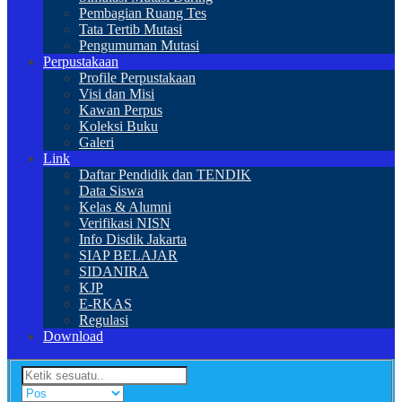
Pembagian Ruang Tes
Tata Tertib Mutasi
Pengumuman Mutasi
Perpustakaan
Profile Perpustakaan
Visi dan Misi
Kawan Perpus
Koleksi Buku
Galeri
Link
Daftar Pendidik dan TENDIK
Data Siswa
Kelas & Alumni
Verifikasi NISN
Info Disdik Jakarta
SIAP BELAJAR
SIDANIRA
KJP
E-RKAS
Regulasi
Download