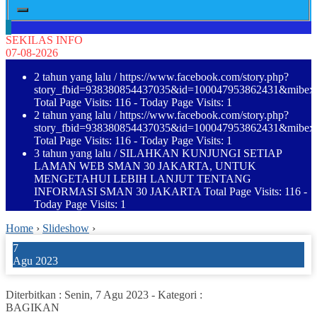
SEKILAS INFO
07-08-2026
2 tahun yang lalu
/ https://www.facebook.com/story.php?
story_fbid=938380854437035&id=100047953862431&mibe
Total Page Visits: 116 - Today Page Visits: 1
2 tahun yang lalu
/ https://www.facebook.com/story.php?
story_fbid=938380854437035&id=100047953862431&mibe
Total Page Visits: 116 - Today Page Visits: 1
3 tahun yang lalu
/ SILAHKAN KUNJUNGI SETIAP
LAMAN WEB SMAN 30 JAKARTA, UNTUK
MENGETAHUI LEBIH LANJUT TENTANG
INFORMASI SMAN 30 JAKARTA Total Page Visits: 116 -
Today Page Visits: 1
Home
›
Slideshow
›
7
Agu 2023
Diterbitkan :
Senin, 7 Agu 2023
-
Kategori :
BAGIKAN