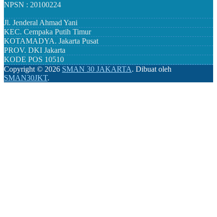
NPSN : 20100224
Jl. Jenderal Ahmad Yani
KEC.
Cempaka Putih Timur
KOTAMADYA.
Jakarta Pusat
PROV.
DKI Jakarta
KODE POS
10510
Copyright ©
2026
SMAN 30 JAKARTA
.
Dibuat oleh
SMAN30JKT
.