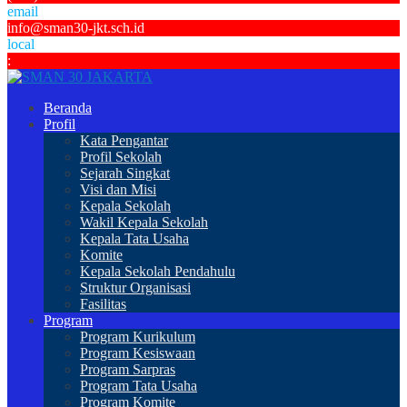
email
info@sman30-jkt.sch.id
local
:
Beranda
Profil
Kata Pengantar
Profil Sekolah
Sejarah Singkat
Visi dan Misi
Kepala Sekolah
Wakil Kepala Sekolah
Kepala Tata Usaha
Komite
Kepala Sekolah Pendahulu
Struktur Organisasi
Fasilitas
Program
Program Kurikulum
Program Kesiswaan
Program Sarpras
Program Tata Usaha
Program Komite