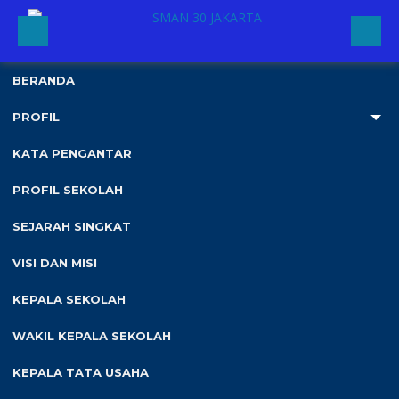
BERANDA
PROFIL
KATA PENGANTAR
2
PROFIL SEKOLAH
Home
›
Quotes / Kutipan
›
SEJARAH SINGKAT
VISI DAN MISI
KEPALA SEKOLAH
Diterbitkan :
Senin, 20 Apr 2020
-
Kategori :
WAKIL KEPALA SEKOLAH
KEPALA TATA USAHA
Semua impian bisa menjadi nyata jika kita memiliki keberanian