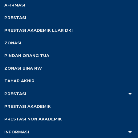
PERPINDAHAN MURID
AFIRMASI
SEMESTER GENAP
30 Apr 2026
PENGUMUMAN
TAHAP 2 TAHUN
PRESTASI
KELULUSAN SMA
PELAJARAN
NEGERI 30 JAKARTA
2025/2026
PRESTASI AKADEMIK LUAR DKI
ZONASI
PINDAH ORANG TUA
ZONASI BINA RW
TAHAP AKHIR
PRESTASI
Pos-pos Terbaru
PRESTASI AKADEMIK
HASIL SELEKSI PERPINDAHAN MURID SEMESTER
16 Juli 2026
GANJIL TAHUN AJARAN 2026/2027
PRESTASI NON AKADEMIK
PERPINDAHAN MURID SEMESTER GANJIL TAHUN
INFORMASI
8 Juli 2026
PELAJAARAN 2026/2027