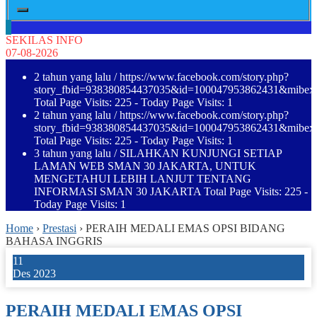
SEKILAS INFO
07-08-2026
2 tahun yang lalu
/ https://www.facebook.com/story.php?
story_fbid=938380854437035&id=100047953862431&mibe
Total Page Visits: 225 - Today Page Visits: 1
2 tahun yang lalu
/ https://www.facebook.com/story.php?
story_fbid=938380854437035&id=100047953862431&mibe
Total Page Visits: 225 - Today Page Visits: 1
3 tahun yang lalu
/ SILAHKAN KUNJUNGI SETIAP
LAMAN WEB SMAN 30 JAKARTA, UNTUK
MENGETAHUI LEBIH LANJUT TENTANG
INFORMASI SMAN 30 JAKARTA Total Page Visits: 225 -
Today Page Visits: 1
Home
›
Prestasi
›
PERAIH MEDALI EMAS OPSI BIDANG
BAHASA INGGRIS
11
Des 2023
PERAIH MEDALI EMAS OPSI