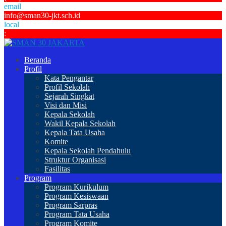
email
info@sman30-jkt.sch.id
local
:
Beranda
Profil
Kata Pengantar
Profil Sekolah
Sejarah Singkat
Visi dan Misi
Kepala Sekolah
Wakil Kepala Sekolah
Kepala Tata Usaha
Komite
Kepala Sekolah Pendahulu
Struktur Organisasi
Fasilitas
Program
Program Kurikulum
Program Kesiswaan
Program Sarpras
Program Tata Usaha
Program Komite