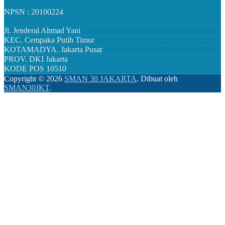
NPSN : 20100224
Jl. Jenderal Ahmad Yani
KEC.
Cempaka Putih Timur
KOTAMADYA.
Jakarta Pusat
PROV.
DKI Jakarta
KODE POS
10510
Copyright ©
2026
SMAN 30 JAKARTA
.
Dibuat oleh
SMAN30JKT
.