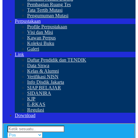
Pembagian Ruang Tes
Tata Tertib Mutasi
Pengumuman Mutasi
Perpustakaan
Profile Perpustakaan
Visi dan Misi
Kawan Perpus
Koleksi Buku
Galeri
Link
Daftar Pendidik dan TENDIK
Data Siswa
Kelas & Alumni
Verifikasi NISN
Info Disdik Jakarta
SIAP BELAJAR
SIDANIRA
KJP
E-RKAS
Regulasi
Download