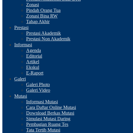
Zonasi
Pindah Orang Tua
Zonasi Bina RW
Tahap Akhir
Prestasi
Prestasi Akademik
Prestasi Non Akademik
Informasi
Agenda
Editorial
Artikel
Ekskul
E-Raport
Galeri
Galeri Photo
Galeri Video
Mutasi
Informasi Mutasi
Cara Daftar Online Mutasi
Download Berkas Mutasi
Simulasi Mutasi Daring
Pembagian Ruang Tes
Tata Tertib Mutasi