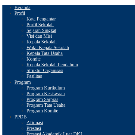
Beranda
Profil
Kata Pengantar
Profil Sekolah
Sejarah Singkat
Visi dan Misi
Kepala Sekolah
Wakil Kepala Sekolah
Kepala Tata Usaha
Komite
Kepala Sekolah Pendahulu
Struktur Organisasi
Fasilitas
Program
Program Kurikulum
Program Kesiswaan
Program Sarpras
Program Tata Usaha
Program Komite
PPDB
Afirmasi
Prestasi
Prestasi Akademik Luar DKI