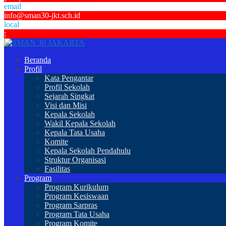
email
info@sman30-jkt.sch.id
local
:
Beranda
Profil
Kata Pengantar
Profil Sekolah
Sejarah Singkat
Visi dan Misi
Kepala Sekolah
Wakil Kepala Sekolah
Kepala Tata Usaha
Komite
Kepala Sekolah Pendahulu
Struktur Organisasi
Fasilitas
Program
Program Kurikulum
Program Kesiswaan
Program Sarpras
Program Tata Usaha
Program Komite