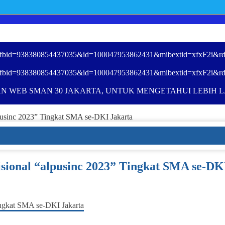
ory_fbid=938380854437035&id=100047953862431&mibextid=xfxF2i&rd
ory_fbid=938380854437035&id=100047953862431&mibextid=xfxF2i&rd
N WEB SMAN 30 JAKARTA, UNTUK MENGETAHUI LEBIH LA
alpusinc 2023” Tingkat SMA se-DKI Jakarta
isional “alpusinc 2023” Tingkat SMA se-DK