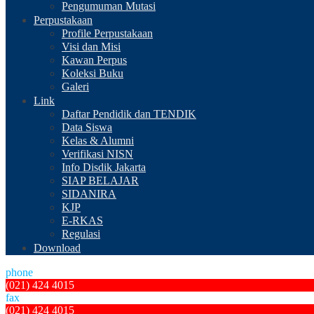
Pengumuman Mutasi
Perpustakaan
Profile Perpustakaan
Visi dan Misi
Kawan Perpus
Koleksi Buku
Galeri
Link
Daftar Pendidik dan TENDIK
Data Siswa
Kelas & Alumni
Verifikasi NISN
Info Disdik Jakarta
SIAP BELAJAR
SIDANIRA
KJP
E-RKAS
Regulasi
Download
phone
(021) 424 4015
fax
(021) 424 4015