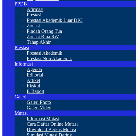
PPDB
Afirmasi
Prestasi
Prestasi Akademik Luar DKI
Zonasi
Pindah Orang Tua
Zonasi Bina RW
Tahap Akhir
Prestasi
Prestasi Akademik
Prestasi Non Akademik
Informasi
Agenda
Editorial
Artikel
Ekskul
E-Raport
Galeri
Galeri Photo
Galeri Video
Mutasi
Informasi Mutasi
Cara Daftar Online Mutasi
Download Berkas Mutasi
Simulasi Mutasi Daring