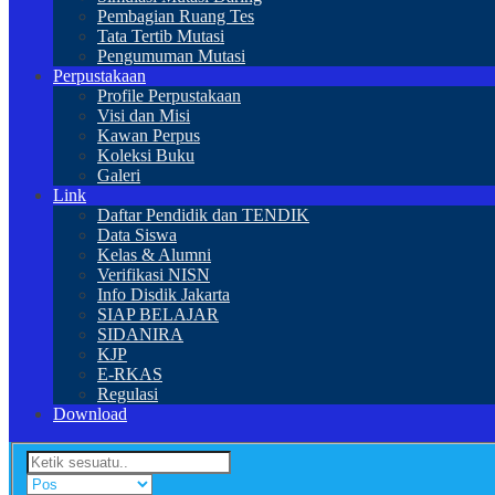
Pembagian Ruang Tes
Tata Tertib Mutasi
Pengumuman Mutasi
Perpustakaan
Profile Perpustakaan
Visi dan Misi
Kawan Perpus
Koleksi Buku
Galeri
Link
Daftar Pendidik dan TENDIK
Data Siswa
Kelas & Alumni
Verifikasi NISN
Info Disdik Jakarta
SIAP BELAJAR
SIDANIRA
KJP
E-RKAS
Regulasi
Download