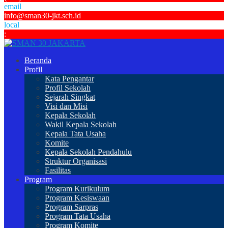
email
info@sman30-jkt.sch.id
local
:
Beranda
Profil
Kata Pengantar
Profil Sekolah
Sejarah Singkat
Visi dan Misi
Kepala Sekolah
Wakil Kepala Sekolah
Kepala Tata Usaha
Komite
Kepala Sekolah Pendahulu
Struktur Organisasi
Fasilitas
Program
Program Kurikulum
Program Kesiswaan
Program Sarpras
Program Tata Usaha
Program Komite