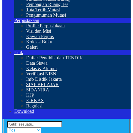
Pembagian Ruang Tes
Tata Tertib Mutasi
Pengumuman Mutasi
Perpustakaan
Profile Perpustakaan
Visi dan Misi
Kawan Perpus
Koleksi Buku
Galeri
Link
Daftar Pendidik dan TENDIK
Data Siswa
Kelas & Alumni
Verifikasi NISN
Info Disdik Jakarta
SIAP BELAJAR
SIDANIRA
KJP
E-RKAS
Regulasi
Download