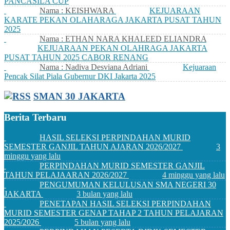
PANCASILA CUP
Nama : KEISHWARA
KEJUARAAN
KARATE PEKAN OLAHARAGA JAKARTA PUSAT TAHUN
2025
Nama : ETHAN NARA KHALEED ELIANDRA
KEJUARAAN PEKAN OLAHRAGA JAKARTA
PUSAT TAHUN 2025 CABOR RENANG
Nama : Nadiva Desviana Adriani
Kejuaraan
Pencak Silat Piala Gubernur DKI Jakarta 2025
SMAN 30 JAKARTA
Berita Terbaru
HASIL SELEKSI PERPINDAHAN MURID
SEMESTER GANJIL TAHUN AJARAN 2026/2027
3
minggu yang lalu
PERPINDAHAN MURID SEMESTER GANJIL
TAHUN PELAJAARAN 2026/2027
4 minggu yang lalu
PENGUMUMAN KELULUSAN SMA NEGERI 30
JAKARTA
3 bulan yang lalu
PENETAPAN HASIL SELEKSI PERPINDAHAN
MURID SEMESTER GENAP TAHAP 2 TAHUN PELAJARAN
2025/2026
5 bulan yang lalu