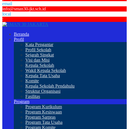
email
info@sman30-jkt.sch.id
local
:
Beranda
Profil
Kata Pengantar
Profil Sekolah
Sejarah Singkat
Visi dan Misi
Kepala Sekolah
Wakil Kepala Sekolah
Kepala Tata Usaha
Komite
Kepala Sekolah Pendahulu
Struktur Organisasi
Fasilitas
Program
Program Kurikulum
Program Kesiswaan
Program Sarpras
Program Tata Usaha
Program Komite