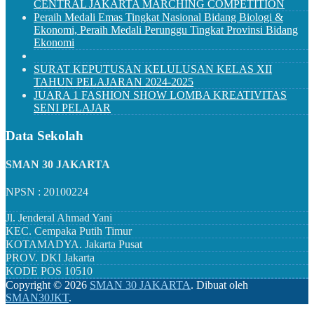
CENTRAL JAKARTA MARCHING COMPETITION
Peraih Medali Emas Tingkat Nasional Bidang Biologi &
Ekonomi, Peraih Medali Perunggu Tingkat Provinsi Bidang
Ekonomi
SURAT KEPUTUSAN KELULUSAN KELAS XII
TAHUN PELAJARAN 2024-2025
JUARA 1 FASHION SHOW LOMBA KREATIVITAS
SENI PELAJAR
Data Sekolah
SMAN 30 JAKARTA
NPSN : 20100224
Jl. Jenderal Ahmad Yani
KEC.
Cempaka Putih Timur
KOTAMADYA.
Jakarta Pusat
PROV.
DKI Jakarta
KODE POS
10510
Copyright ©
2026
SMAN 30 JAKARTA
.
Dibuat oleh
SMAN30JKT
.