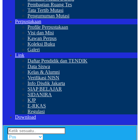
Pembagian Ruang Tes
Tata Tertib Mutasi
Pengumuman Mutasi
Perpustakaan
Profile Perpustakaan
Visi dan Misi
Kawan Perpus
Koleksi Buku
Galeri
Link
Daftar Pendidik dan TENDIK
Data Siswa
Kelas & Alumni
Verifikasi NISN
Info Disdik Jakarta
SIAP BELAJAR
SIDANIRA
KJP
E-RKAS
Regulasi
Download