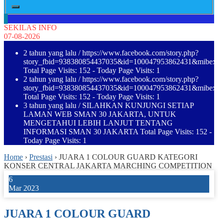
SEKILAS INFO
07-08-2026
2 tahun yang lalu
/ https://www.facebook.com/story.php?
story_fbid=938380854437035&id=100047953862431&mibe
Total Page Visits: 152 - Today Page Visits: 1
2 tahun yang lalu
/ https://www.facebook.com/story.php?
story_fbid=938380854437035&id=100047953862431&mibe
Total Page Visits: 152 - Today Page Visits: 1
3 tahun yang lalu
/ SILAHKAN KUNJUNGI SETIAP
LAMAN WEB SMAN 30 JAKARTA, UNTUK
MENGETAHUI LEBIH LANJUT TENTANG
INFORMASI SMAN 30 JAKARTA Total Page Visits: 152 -
Today Page Visits: 1
Home
›
Prestasi
›
JUARA 1 COLOUR GUARD KATEGORI
KONSER CENTRAL JAKARTA MARCHING COMPETITION
6
Mar 2023
JUARA 1 COLOUR GUARD