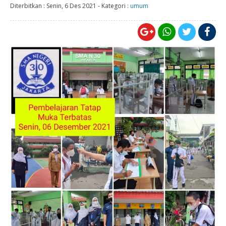
Diterbitkan :
Senin, 6 Des 2021
-
Kategori :
umum