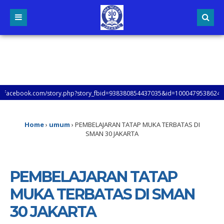
tory.php?story_fbid=938380854437035&id=100047953862431&mibextid=xfxF2i&r
Home
›
umum
›
PEMBELAJARAN TATAP MUKA TERBATAS DI
SMAN 30 JAKARTA
PEMBELAJARAN TATAP
MUKA TERBATAS DI SMAN
30 JAKARTA