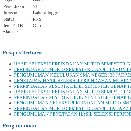
Pendidikan
: S1
Jurusan
: Bahasa Inggris
Status
: PNS
Jenis GTK
: Guru
Alamat :
Pos-pos Terbaru
HASIL SELEKSI PERPINDAHAN MURID SEMESTER GA
PERPINDAHAN MURID SEMESTER GANJIL TAHUN PE
PENGUMUMAN KELULUSAN SMA NEGERI 30 JAKAR
PENETAPAN HASIL SELEKSI PERPINDAHAN MURID S
PERPINDAHAN PESERTA DIDIK SEMESTER GENAP TA
HASIL SELEKSI PERPINDAHAN MURID SEMESTER G
PERPINDAHAN PESERTA DIDIK SEMESTER GENAP T
PENGUMUMAN SELEKSI PERPINDAHAN MURID SMAN
PERPINDAHAN MURID SEMESTER GANJIL TAHAP 2 T
PENGUMUMAN PENETAPAN HASIL SELEKSI PERPIND
Pengumuman