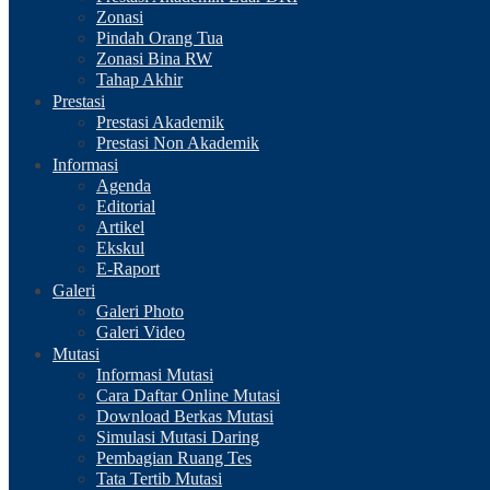
Zonasi
Pindah Orang Tua
Zonasi Bina RW
Tahap Akhir
Prestasi
Prestasi Akademik
Prestasi Non Akademik
Informasi
Agenda
Editorial
Artikel
Ekskul
E-Raport
Galeri
Galeri Photo
Galeri Video
Mutasi
Informasi Mutasi
Cara Daftar Online Mutasi
Download Berkas Mutasi
Simulasi Mutasi Daring
Pembagian Ruang Tes
Tata Tertib Mutasi