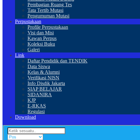
Pembagian Ruang Tes
Tata Tertib Mutasi
Pengumuman Mutasi
Perpustakaan
Profile Perpustakaan
Visi dan Misi
Kawan Perpus
Koleksi Buku
Galeri
Link
Daftar Pendidik dan TENDIK
Data Siswa
Kelas & Alumni
Verifikasi NISN
Info Disdik Jakarta
SIAP BELAJAR
SIDANIRA
KJP
E-RKAS
Regulasi
Download