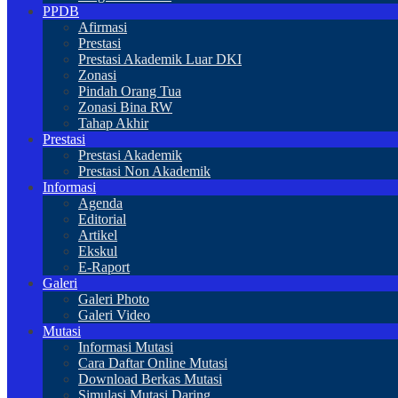
PPDB
Afirmasi
Prestasi
Prestasi Akademik Luar DKI
Zonasi
Pindah Orang Tua
Zonasi Bina RW
Tahap Akhir
Prestasi
Prestasi Akademik
Prestasi Non Akademik
Informasi
Agenda
Editorial
Artikel
Ekskul
E-Raport
Galeri
Galeri Photo
Galeri Video
Mutasi
Informasi Mutasi
Cara Daftar Online Mutasi
Download Berkas Mutasi
Simulasi Mutasi Daring