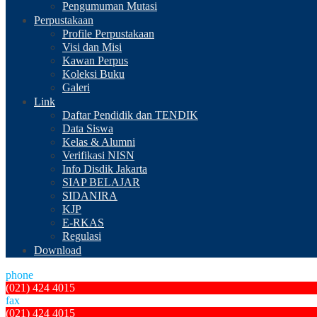
Pengumuman Mutasi
Perpustakaan
Profile Perpustakaan
Visi dan Misi
Kawan Perpus
Koleksi Buku
Galeri
Link
Daftar Pendidik dan TENDIK
Data Siswa
Kelas & Alumni
Verifikasi NISN
Info Disdik Jakarta
SIAP BELAJAR
SIDANIRA
KJP
E-RKAS
Regulasi
Download
phone
(021) 424 4015
fax
(021) 424 4015