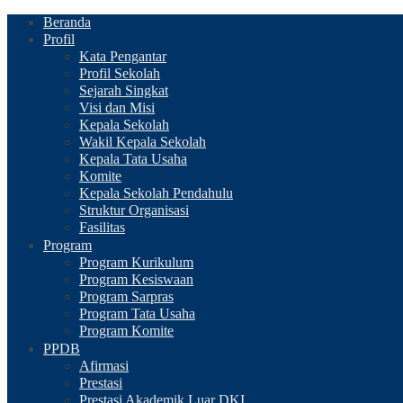
Beranda
Profil
Kata Pengantar
Profil Sekolah
Sejarah Singkat
Visi dan Misi
Kepala Sekolah
Wakil Kepala Sekolah
Kepala Tata Usaha
Komite
Kepala Sekolah Pendahulu
Struktur Organisasi
Fasilitas
Program
Program Kurikulum
Program Kesiswaan
Program Sarpras
Program Tata Usaha
Program Komite
PPDB
Afirmasi
Prestasi
Prestasi Akademik Luar DKI