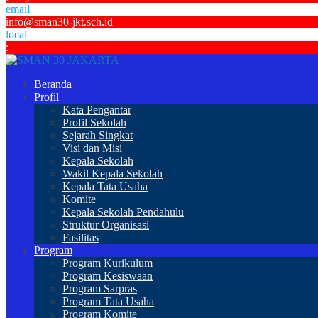
email
info@sman30-jkt.sch.id
local
:
Beranda
Profil
Kata Pengantar
Profil Sekolah
Sejarah Singkat
Visi dan Misi
Kepala Sekolah
Wakil Kepala Sekolah
Kepala Tata Usaha
Komite
Kepala Sekolah Pendahulu
Struktur Organisasi
Fasilitas
Program
Program Kurikulum
Program Kesiswaan
Program Sarpras
Program Tata Usaha
Program Komite