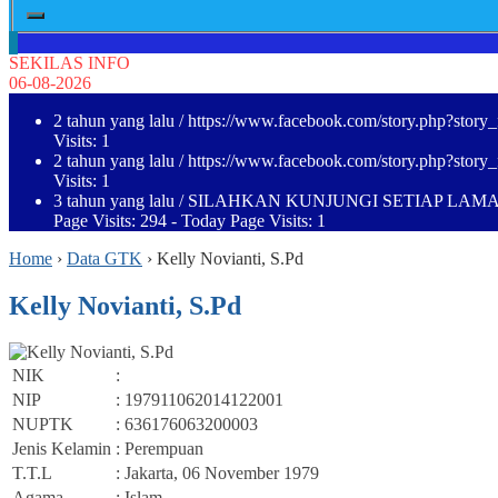
SEKILAS INFO
06-08-2026
2 tahun yang lalu
/ https://www.facebook.com/story.php?st
Visits: 1
2 tahun yang lalu
/ https://www.facebook.com/story.php?st
Visits: 1
3 tahun yang lalu
/ SILAHKAN KUNJUNGI SETIAP LAMA
Page Visits: 294 - Today Page Visits: 1
Home
›
Data GTK
›
Kelly Novianti, S.Pd
Kelly Novianti, S.Pd
NIK
:
NIP
: 197911062014122001
NUPTK
: 636176063200003
Jenis Kelamin
: Perempuan
T.T.L
: Jakarta, 06 November 1979
Agama
: Islam