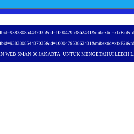
ory_fbid=938380854437035&id=100047953862431&mibextid=xfxF2i&rd
ory_fbid=938380854437035&id=100047953862431&mibextid=xfxF2i&rd
N WEB SMAN 30 JAKARTA, UNTUK MENGETAHUI LEBIH LA