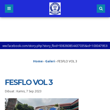
ebook.com/story.php?story_fbid=938380854437035&id=100047953862431&mibext
Home
›
Galeri
›
FESFLO VOL 3
FESFLO VOL 3
Dibuat :
Kamis, 7 Sep 2023