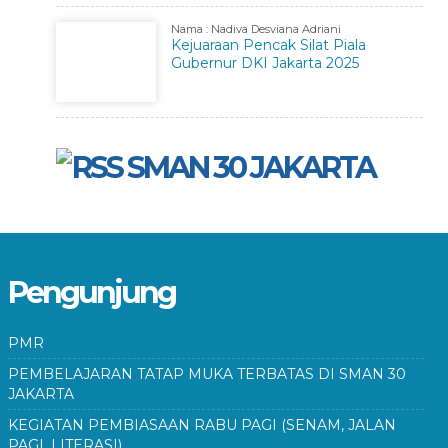
Nama : Nadiva Desviana Adriani
Kejuaraan Pencak Silat Piala
Gubernur DKI Jakarta 2025
SMAN 30 JAKARTA
Pengunjung
PMR
PEMBELAJARAN TATAP MUKA TERBATAS DI SMAN 30
JAKARTA
KEGIATAN PEMBIASAAN RABU PAGI (SENAM, JALAN
PAGI, LITERASI)