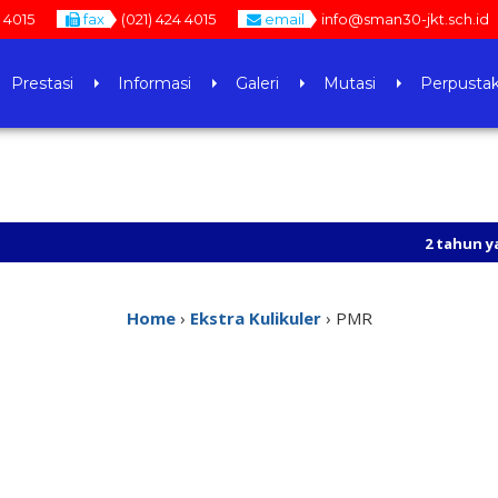
 4015
fax
(021) 424 4015
email
info@sman30-jkt.sch.id
Prestasi
Informasi
Galeri
Mutasi
Perpusta
2 tahun yang lalu
Home
›
Ekstra Kulikuler
›
PMR