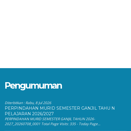
Pengumuman
Diterbitkan :
Rabu, 8 Jul 2026
PERPINDAHAN MURID SEMESTER GANJIL TAHU N
PELAJARAN 2026/2027
PERPINDAHAN MURID SEMESTER GANJIL TAHUN 2026-
2027_20260708_0001 Total Page Visits: 335 - Today Page...