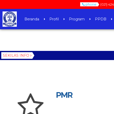
phone
(021) 424
Beranda
Profil
Program
PPDB
SEKILAS INFO
PMR