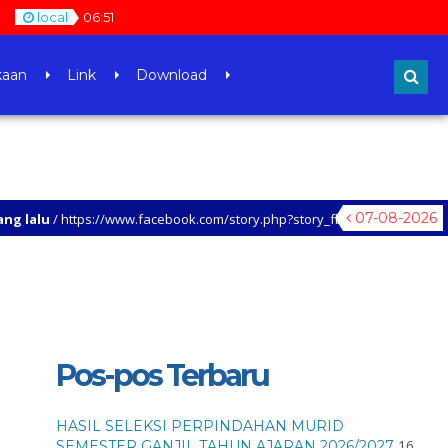
local
06
:
52
kaan
Link
Download
07-08-2026
/ https://www.facebook.com/story.php?story_fbid=938380854437035&id=10
Pos-pos Terbaru
HASIL SELEKSI PERPINDAHAN MURID
16
SEMESTER GANJIL TAHUN AJARAN 2026/2027