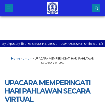
_fbid=938380854437035&id=100047953862431&mibextid=xfxF2i&rdid=q1D624BOpz
30 JAKARTA, UNTUK MENGETAHUI LEBIH LANJUT TENTANG INFORMASI SMAN 30 JAKA
Home
›
umum
›
UPACARA MEMPERINGATI HARI PAHLAWAN
SECARA VIRTUAL
UPACARA MEMPERINGATI
HARI PAHLAWAN SECARA
VIRTUAL