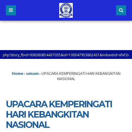
bid=938380854437035&id=100047953862431&mibextid=xfxF2i&rdid=q1D624BOpz0aL
 JAKARTA, UNTUK MENGETAHUI LEBIH LANJUT TENTANG INFORMASI SMAN 30 JAKART
Home
›
umum
›
UPACARA KEMPERINGATI HARI KEBANGKITAN
NASIONAL
UPACARA KEMPERINGATI
HARI KEBANGKITAN
NASIONAL