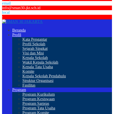
email
info@sman30-jkt.sch.id
local
:
Beranda
Profil
Kata Pengantar
Profil Sekolah
Sejarah Singkat
Visi dan Misi
Kepala Sekolah
Wakil Kepala Sekolah
Kepala Tata Usaha
Komite
Kepala Sekolah Pendahulu
Struktur Organisasi
Fasilitas
Program
Program Kurikulum
Program Kesiswaan
Program Sarpras
Program Tata Usaha
Program Komite