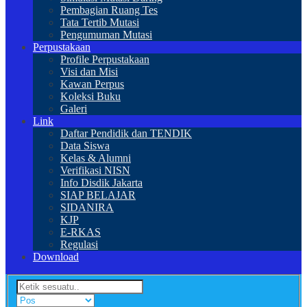
Pembagian Ruang Tes
Tata Tertib Mutasi
Pengumuman Mutasi
Perpustakaan
Profile Perpustakaan
Visi dan Misi
Kawan Perpus
Koleksi Buku
Galeri
Link
Daftar Pendidik dan TENDIK
Data Siswa
Kelas & Alumni
Verifikasi NISN
Info Disdik Jakarta
SIAP BELAJAR
SIDANIRA
KJP
E-RKAS
Regulasi
Download