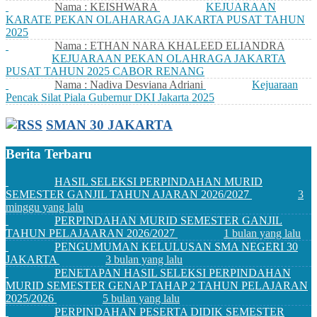
Nama : KEISHWARA
KEJUARAAN
KARATE PEKAN OLAHARAGA JAKARTA PUSAT TAHUN
2025
Nama : ETHAN NARA KHALEED ELIANDRA
KEJUARAAN PEKAN OLAHRAGA JAKARTA
PUSAT TAHUN 2025 CABOR RENANG
Nama : Nadiva Desviana Adriani
Kejuaraan
Pencak Silat Piala Gubernur DKI Jakarta 2025
SMAN 30 JAKARTA
Berita Terbaru
HASIL SELEKSI PERPINDAHAN MURID
SEMESTER GANJIL TAHUN AJARAN 2026/2027
3
minggu yang lalu
PERPINDAHAN MURID SEMESTER GANJIL
TAHUN PELAJAARAN 2026/2027
1 bulan yang lalu
PENGUMUMAN KELULUSAN SMA NEGERI 30
JAKARTA
3 bulan yang lalu
PENETAPAN HASIL SELEKSI PERPINDAHAN
MURID SEMESTER GENAP TAHAP 2 TAHUN PELAJARAN
2025/2026
5 bulan yang lalu
PERPINDAHAN PESERTA DIDIK SEMESTER