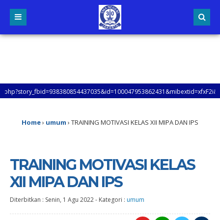
tory_fbid=938380854437035&id=100047953862431&mibextid=xfxF2i&rdid=q1D624
MAN 30 JAKARTA, UNTUK MENGETAHUI LEBIH LANJUT TENTANG INFORMASI SMAN 30
Home
›
umum
›
TRAINING MOTIVASI KELAS XII MIPA DAN IPS
TRAINING MOTIVASI KELAS
XII MIPA DAN IPS
Diterbitkan :
Senin, 1 Agu 2022
-
Kategori :
umum