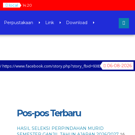
local
14
:
20
Perpustakaan
Link
Download
06-08-2026
ww.facebook.com/story.php?story_fbid=938380854437035&id=1000479538624
KUNJUNGI SETIAP LAMAN WEB SMAN 30 JAKARTA, UNTUK MENGETAHUI LEBIH LA
Pos-pos Terbaru
HASIL SELEKSI PERPINDAHAN MURID
16
SEMESTER GANJIL TAHUN AJARAN 2026/2027