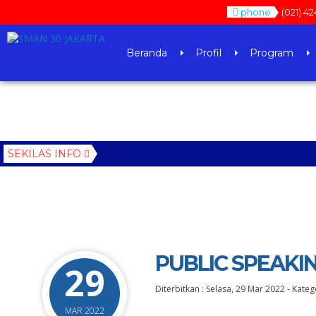
phone
(021) 42
Beranda
Profil
Program
SEKILAS INFO
PUBLIC SPEAKI
29
Diterbitkan :
Selasa, 29 Mar 2022
-
Kateg
MAR 2022