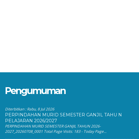
Pengumuman
Diterbitkan :
Rabu, 8 Jul 2026
PERPINDAHAN MURID SEMESTER GANJIL TAHU N
PELAJARAN 2026/2027
PERPINDAHAN MURID SEMESTER GANJIL TAHUN 2026-
2027_20260708_0001 Total Page Visits: 183 - Today Page...