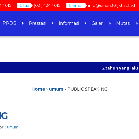
4 4015
fax
(021) 424 4015
email
info@sman30-jkt.sch.id
PPDB
Prestasi
Informasi
Galeri
Mutasi
2 tahun yang lalu
/ https://w
3 tahun yang lalu
/ SILAHKAN 
Home
›
umum
›
PUBLIC SPEAKING
NG
ori :
umum