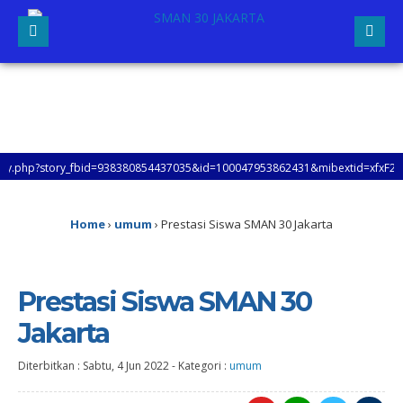
?story_fbid=938380854437035&id=100047953862431&mibextid=xfxF2i&rdid=q1D6
Home
›
umum
›
Prestasi Siswa SMAN 30 Jakarta
Prestasi Siswa SMAN 30
Jakarta
Diterbitkan :
Sabtu, 4 Jun 2022
-
Kategori :
umum