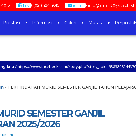
4 4015
fax
(021) 424 4015
email
info@sman30-jkt.sch.id
Prestasi
Informasi
Galeri
Mutasi
Perpusta
/www.facebook.com/story.php?story_fbid=938380854437035&id=10004795386
N KUNJUNGI SETIAP LAMAN WEB SMAN 30 JAKARTA, UNTUK MENGETAHUI LEBIH 
m
›
PERPINDAHAN MURID SEMESTER GANJIL TAHUN PELAJARA
URID SEMESTER GANJIL
AN 2025/2026
 :
umum