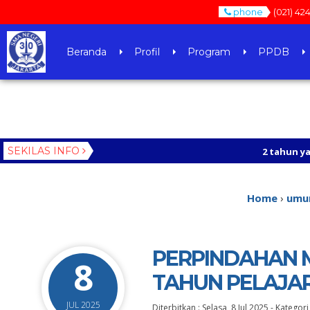
phone
(021) 42
Beranda
Profil
Program
PPDB
SEKILAS INFO
2 tahun yang lalu
/ https:/
3 tahun yang lalu
/ SILAHKA
Home
›
umu
PERPINDAHAN M
8
TAHUN PELAJAR
JUL 2025
Diterbitkan :
Selasa, 8 Jul 2025
-
Kategori