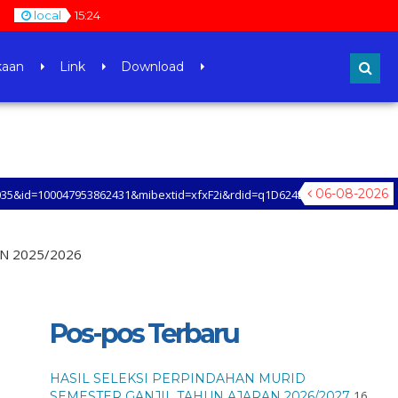
local
15
:
24
kaan
Link
Download
06-08-2026
2431&mibextid=xfxF2i&rdid=q1D624BOpz0aLUGA Total Page Visits: 304 - T
LANJUT TENTANG INFORMASI SMAN 30 JAKARTA Total Page Visits: 304 - Tod
N 2025/2026
Pos-pos Terbaru
HASIL SELEKSI PERPINDAHAN MURID
16
SEMESTER GANJIL TAHUN AJARAN 2026/2027