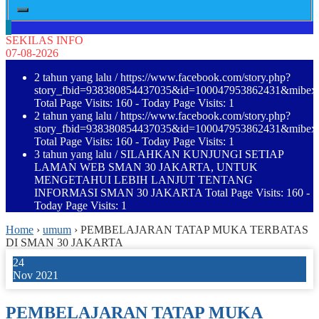
SEKILAS INFO
07-08-2026
2 tahun yang lalu
/ https://www.facebook.com/story.php?
story_fbid=938380854437035&id=100047953862431&mibe
Total Page Visits: 160 - Today Page Visits: 1
2 tahun yang lalu
/ https://www.facebook.com/story.php?
story_fbid=938380854437035&id=100047953862431&mibe
Total Page Visits: 160 - Today Page Visits: 1
3 tahun yang lalu
/ SILAHKAN KUNJUNGI SETIAP
LAMAN WEB SMAN 30 JAKARTA, UNTUK
MENGETAHUI LEBIH LANJUT TENTANG
INFORMASI SMAN 30 JAKARTA Total Page Visits: 160 -
Today Page Visits: 1
Home
›
umum
›
PEMBELAJARAN TATAP MUKA TERBATAS
DI SMAN 30 JAKARTA
24
Nov 2021
PEMBELAJARAN TATAP MUKA