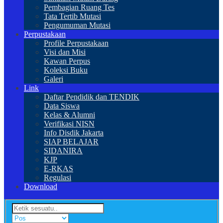
Pembagian Ruang Tes
Tata Tertib Mutasi
Pengumuman Mutasi
Perpustakaan
Profile Perpustakaan
Visi dan Misi
Kawan Perpus
Koleksi Buku
Galeri
Link
Daftar Pendidik dan TENDIK
Data Siswa
Kelas & Alumni
Verifikasi NISN
Info Disdik Jakarta
SIAP BELAJAR
SIDANIRA
KJP
E-RKAS
Regulasi
Download