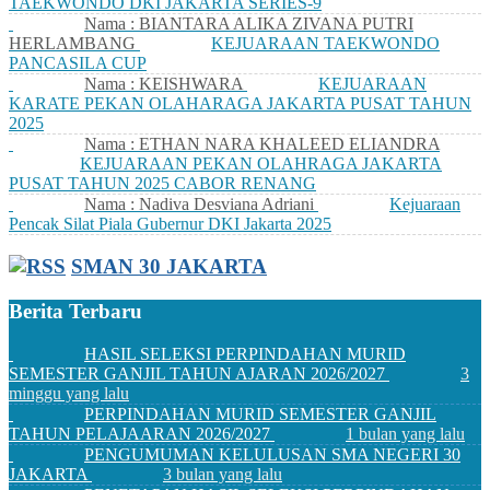
TAEKWONDO DKI JAKARTA SERIES-9
Nama : BIANTARA ALIKA ZIVANA PUTRI
HERLAMBANG
KEJUARAAN TAEKWONDO
PANCASILA CUP
Nama : KEISHWARA
KEJUARAAN
KARATE PEKAN OLAHARAGA JAKARTA PUSAT TAHUN
2025
Nama : ETHAN NARA KHALEED ELIANDRA
KEJUARAAN PEKAN OLAHRAGA JAKARTA
PUSAT TAHUN 2025 CABOR RENANG
Nama : Nadiva Desviana Adriani
Kejuaraan
Pencak Silat Piala Gubernur DKI Jakarta 2025
SMAN 30 JAKARTA
Berita Terbaru
HASIL SELEKSI PERPINDAHAN MURID
SEMESTER GANJIL TAHUN AJARAN 2026/2027
3
minggu yang lalu
PERPINDAHAN MURID SEMESTER GANJIL
TAHUN PELAJAARAN 2026/2027
1 bulan yang lalu
PENGUMUMAN KELULUSAN SMA NEGERI 30
JAKARTA
3 bulan yang lalu