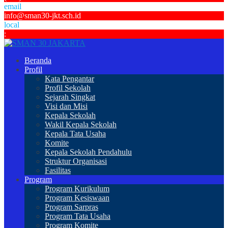
email
info@sman30-jkt.sch.id
local
:
Beranda
Profil
Kata Pengantar
Profil Sekolah
Sejarah Singkat
Visi dan Misi
Kepala Sekolah
Wakil Kepala Sekolah
Kepala Tata Usaha
Komite
Kepala Sekolah Pendahulu
Struktur Organisasi
Fasilitas
Program
Program Kurikulum
Program Kesiswaan
Program Sarpras
Program Tata Usaha
Program Komite