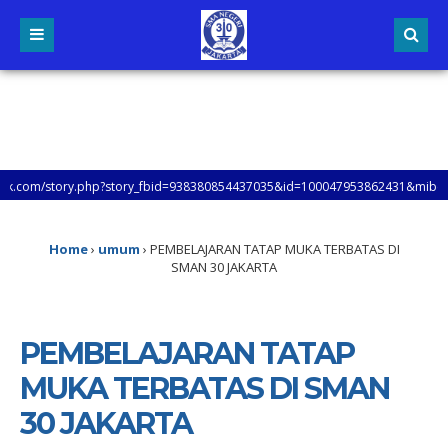
story_fbid=938380854437035&id=100047953862431&mibextid=xfxF2i&rdid=q1D62
Home
›
umum
›
PEMBELAJARAN TATAP MUKA TERBATAS DI
SMAN 30 JAKARTA
PEMBELAJARAN TATAP
MUKA TERBATAS DI SMAN
30 JAKARTA